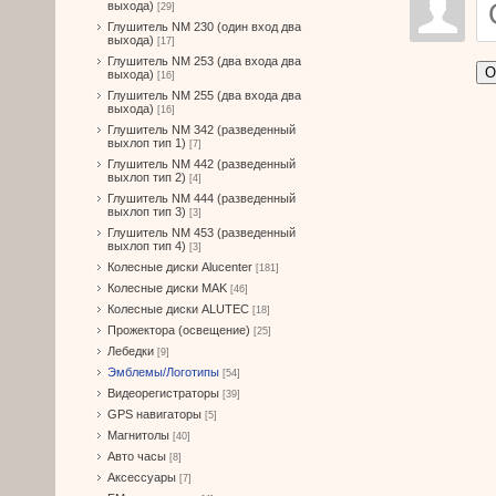
выхода)
[29]
Глушитель NM 230 (один вход два
выхода)
[17]
Глушитель NM 253 (два входа два
О
выхода)
[16]
Глушитель NM 255 (два входа два
выхода)
[16]
Глушитель NM 342 (разведенный
выхлоп тип 1)
[7]
Глушитель NM 442 (разведенный
выхлоп тип 2)
[4]
Глушитель NM 444 (разведенный
выхлоп тип 3)
[3]
Глушитель NM 453 (разведенный
выхлоп тип 4)
[3]
Колесные диски Alucenter
[181]
Колесные диски MAK
[46]
Колесные диски ALUTEC
[18]
Прожектора (освещение)
[25]
Лебедки
[9]
Эмблемы/Логотипы
[54]
Видеорегистраторы
[39]
GPS навигаторы
[5]
Магнитолы
[40]
Авто часы
[8]
Аксессуары
[7]