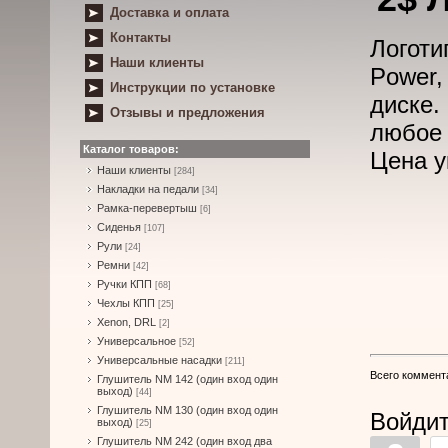
Доставка и оплата
Контакты
Логот
Наши клиенты
Power,
Инструкции по установке
диске.
Отзывы и предложения
любое 
Каталог товаров:
Цена у
Наши клиенты
[284]
Накладки на педали
[34]
Рамка-перевертыш
[6]
Сиденья
[107]
Рули
[24]
Ремни
[42]
Ручки КПП
[68]
Чехлы КПП
[25]
Xenon, DRL
[2]
Универсальное
[52]
Универсальные насадки
[211]
Всего коммент
Глушитель NM 142 (один вход один
выход)
[44]
Глушитель NM 130 (один вход один
Войдит
выход)
[25]
Глушитель NM 242 (один вход два