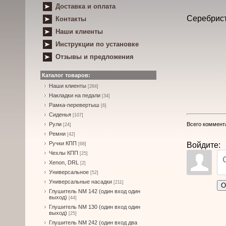
Доставка и оплата
Серебрист
Контакты
Наши клиенты
Инструкции по установке
Отзывы и предложения
Каталог товаров:
Наши клиенты
[284]
Накладки на педали
[34]
Рамка-перевертыш
[6]
Сиденья
[107]
Всего коммент
Рули
[24]
Ремни
[42]
Ручки КПП
Войдите:
[68]
Чехлы КПП
[25]
Xenon, DRL
[2]
Универсальное
[52]
Универсальные насадки
[211]
О
Глушитель NM 142 (один вход один
выход)
[44]
Глушитель NM 130 (один вход один
выход)
[25]
Глушитель NM 242 (один вход два