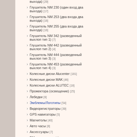
выхода)
[29]
Глушитель NM 230 (один вход два
выхода)
[17]
Глушитель NM 253 (два входа два
выхода)
[16]
Глушитель NM 255 (два входа два
выхода)
[16]
Глушитель NM 342 (разведенный
выхлоп тип 1)
[7]
Глушитель NM 442 (разведенный
выхлоп тип 2)
[4]
Глушитель NM 444 (разведенный
выхлоп тип 3)
[3]
Глушитель NM 453 (разведенный
выхлоп тип 4)
[3]
Колесные диски Alucenter
[181]
Колесные диски MAK
[46]
Колесные диски ALUTEC
[18]
Прожектора (освещение)
[25]
Лебедки
[9]
Эмблемы/Логотипы
[54]
Видеорегистраторы
[39]
GPS навигаторы
[5]
Магнитолы
[40]
Авто часы
[8]
Аксессуары
[7]