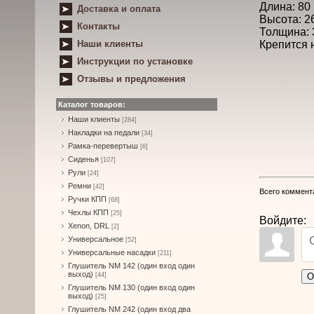
Длина: 80
Доставка и оплата
Высота: 2
Контакты
Толщина: 
Наши клиенты
Крепится 
Инструкции по установке
Отзывы и предложения
Каталог товаров:
Наши клиенты
[284]
Накладки на педали
[34]
Рамка-перевертыш
[6]
Сиденья
[107]
Рули
[24]
Ремни
[42]
Всего коммент
Ручки КПП
[68]
Чехлы КПП
[25]
Войдите:
Xenon, DRL
[2]
Универсальное
[52]
Универсальные насадки
[211]
Глушитель NM 142 (один вход один
выход)
О
[44]
Глушитель NM 130 (один вход один
выход)
[25]
Глушитель NM 242 (один вход два