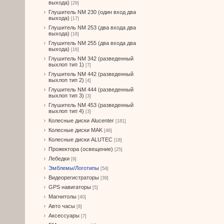
выхода)
[29]
Глушитель NM 230 (один вход два
выхода)
[17]
Глушитель NM 253 (два входа два
выхода)
[16]
Глушитель NM 255 (два входа два
выхода)
[16]
Глушитель NM 342 (разведенный
выхлоп тип 1)
[7]
Глушитель NM 442 (разведенный
выхлоп тип 2)
[4]
Глушитель NM 444 (разведенный
выхлоп тип 3)
[3]
Глушитель NM 453 (разведенный
выхлоп тип 4)
[3]
Колесные диски Alucenter
[181]
Колесные диски MAK
[46]
Колесные диски ALUTEC
[18]
Прожектора (освещение)
[25]
Лебедки
[9]
Эмблемы/Логотипы
[54]
Видеорегистраторы
[39]
GPS навигаторы
[5]
Магнитолы
[40]
Авто часы
[8]
Аксессуары
[7]