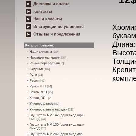
Доставка и оплата
Контакты
Наши клиенты
Хроми
Инструкции по установке
буквам
Отзывы и предложения
Длина:
Каталог товаров:
Высота
Наши клиенты
[284]
Накладки на педали
[34]
Толщин
Рамка-перевертыш
[6]
Крепи
Сиденья
[107]
Рули
[24]
компле
Ремни
[42]
Ручки КПП
[68]
Чехлы КПП
[25]
Xenon, DRL
[2]
Универсальное
[52]
Универсальные насадки
[211]
Глушитель NM 142 (один вход один
выход)
[44]
Глушитель NM 130 (один вход один
выход)
[25]
Глушитель NM 242 (один вход два