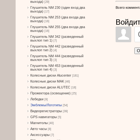
выхода)
[29]
Всего коммент
Глушитель NM 230 (один вход два
выхода)
[17]
Глушитель NM 253 (два входа два
Войдит
выхода)
[16]
Глушитель NM 255 (два входа два
выхода)
[16]
Глушитель NM 342 (разведенный
выхлоп тип 1)
[7]
Глушитель NM 442 (разведенный
выхлоп тип 2)
О
[4]
Глушитель NM 444 (разведенный
выхлоп тип 3)
[3]
Глушитель NM 453 (разведенный
выхлоп тип 4)
[3]
Колесные диски Alucenter
[181]
Колесные диски MAK
[46]
Колесные диски ALUTEC
[18]
Прожектора (освещение)
[25]
Лебедки
[9]
Эмблемы/Логотипы
[54]
Видеорегистраторы
[39]
GPS навигаторы
[5]
Магнитолы
[40]
Авто часы
[8]
Аксессуары
[7]