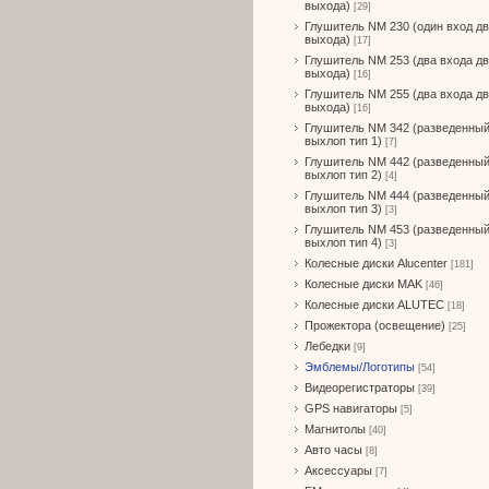
выхода)
[29]
Глушитель NM 230 (один вход д
выхода)
[17]
Глушитель NM 253 (два входа д
выхода)
[16]
Глушитель NM 255 (два входа д
выхода)
[16]
Глушитель NM 342 (разведенны
выхлоп тип 1)
[7]
Глушитель NM 442 (разведенны
выхлоп тип 2)
[4]
Глушитель NM 444 (разведенны
выхлоп тип 3)
[3]
Глушитель NM 453 (разведенны
выхлоп тип 4)
[3]
Колесные диски Alucenter
[181]
Колесные диски MAK
[46]
Колесные диски ALUTEC
[18]
Прожектора (освещение)
[25]
Лебедки
[9]
Эмблемы/Логотипы
[54]
Видеорегистраторы
[39]
GPS навигаторы
[5]
Магнитолы
[40]
Авто часы
[8]
Аксессуары
[7]