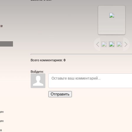
ке
Всего комментариев
:
0
Войдите:
Отправить
дин
дин
ва