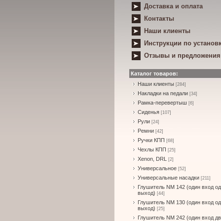
Доставка и оплата
Контакты
Наши клиенты
Инструкции по установ
Отзывы и предложения
Каталог товаров:
Наши клиенты
[284]
Накладки на педали
[34]
Рамка-перевертыш
[6]
Сиденья
[107]
Рули
[24]
Ремни
[42]
Ручки КПП
[68]
Чехлы КПП
[25]
Xenon, DRL
[2]
Универсальное
[52]
Универсальные насадки
[211]
Глушитель NM 142 (один вход о
выход)
[44]
Глушитель NM 130 (один вход о
выход)
[25]
Глушитель NM 242 (один вход д