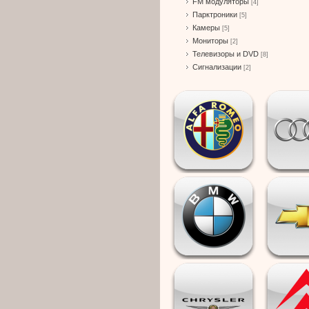
FM модуляторы
[4]
Парктроники
[5]
Камеры
[5]
Мониторы
[2]
Телевизоры и DVD
[8]
Сигнализации
[2]