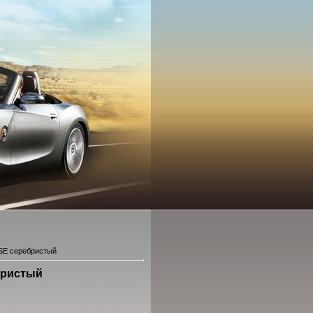
SE серебристый
бристый