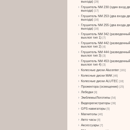
выхода)
[29]
Глушитель NM 230 (один вход д
выхода)
[17]
Глушитель NM 253 (два входа д
выхода)
[16]
Глушитель NM 255 (два входа д
выхода)
[16]
Глушитель NM 342 (разведенны
выхлоп тип 1)
[7]
Глушитель NM 442 (разведенны
выхлоп тип 2)
[4]
Глушитель NM 444 (разведенны
выхлоп тип 3)
[3]
Глушитель NM 453 (разведенны
выхлоп тип 4)
[3]
Колесные диски Alucenter
[181]
Колесные диски MAK
[46]
Колесные диски ALUTEC
[18]
Прожектора (освещение)
[25]
Лебедки
[9]
Эмблемы/Логотипы
[54]
Видеорегистраторы
[39]
GPS навигаторы
[5]
Магнитолы
[40]
Авто часы
[8]
Аксессуары
[7]