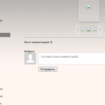
В
ке
реальном
размере
Всего комментариев
:
0
600x800
/
Войдите:
60.3Kb
Отправить
дин
дин
ва