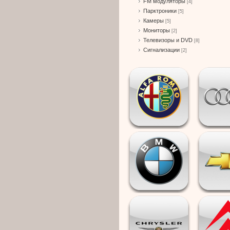
FM модуляторы
[4]
Парктроники
[5]
Камеры
[5]
Мониторы
[2]
Телевизоры и DVD
[8]
Сигнализации
[2]