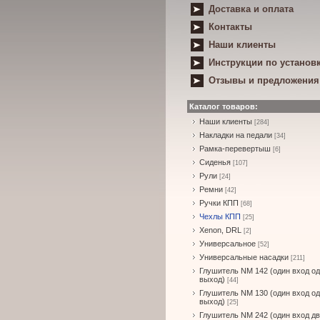
Доставка и оплата
Контакты
Наши клиенты
Инструкции по установ
Отзывы и предложения
Каталог товаров:
Наши клиенты
[284]
Накладки на педали
[34]
Рамка-перевертыш
[6]
Сиденья
[107]
Рули
[24]
Ремни
[42]
Ручки КПП
[68]
Чехлы КПП
[25]
Xenon, DRL
[2]
Универсальное
[52]
Универсальные насадки
[211]
Глушитель NM 142 (один вход о
выход)
[44]
Глушитель NM 130 (один вход о
выход)
[25]
Глушитель NM 242 (один вход д