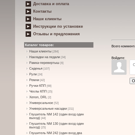
Доставка и оплата
Контакты
Наши клиенты
Инструкции по установке
Отзывы и предложения
Каталог товаров:
Всего коммент
Наши клиенты
[284]
Накладки на педали
[34]
Войдите:
Рамка-перевертыш
[6]
Сиденья
[107]
Рули
[24]
Ремни
О
[42]
Ручки КПП
[68]
Чехлы КПП
[25]
Xenon, DRL
[2]
Универсальное
[52]
Универсальные насадки
[211]
Глушитель NM 142 (один вход один
выход)
[44]
Глушитель NM 130 (один вход один
выход)
[25]
Глушитель NM 242 (один вход два