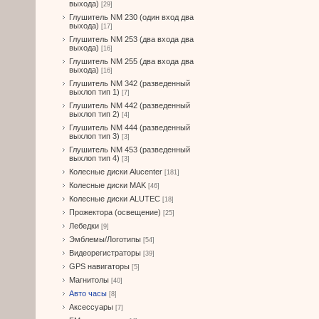
выхода)
[29]
Глушитель NM 230 (один вход два
выхода)
[17]
Глушитель NM 253 (два входа два
выхода)
[16]
Глушитель NM 255 (два входа два
выхода)
[16]
Глушитель NM 342 (разведенный
выхлоп тип 1)
[7]
Глушитель NM 442 (разведенный
выхлоп тип 2)
[4]
Глушитель NM 444 (разведенный
выхлоп тип 3)
[3]
Глушитель NM 453 (разведенный
выхлоп тип 4)
[3]
Колесные диски Alucenter
[181]
Колесные диски MAK
[46]
Колесные диски ALUTEC
[18]
Прожектора (освещение)
[25]
Лебедки
[9]
Эмблемы/Логотипы
[54]
Видеорегистраторы
[39]
GPS навигаторы
[5]
Магнитолы
[40]
Авто часы
[8]
Аксессуары
[7]