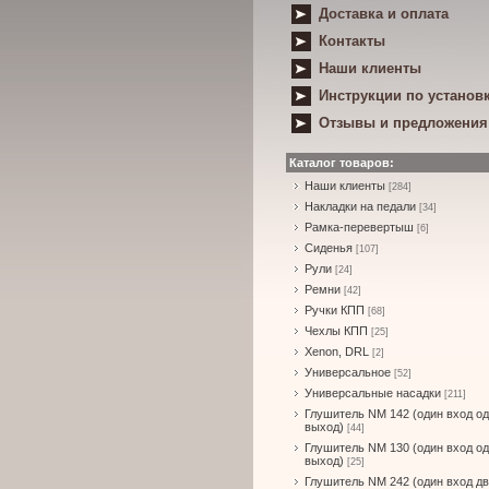
Доставка и оплата
Контакты
Наши клиенты
Инструкции по установ
Отзывы и предложения
Каталог товаров:
Наши клиенты
[284]
Накладки на педали
[34]
Рамка-перевертыш
[6]
Сиденья
[107]
Рули
[24]
Ремни
[42]
Ручки КПП
[68]
Чехлы КПП
[25]
Xenon, DRL
[2]
Универсальное
[52]
Универсальные насадки
[211]
Глушитель NM 142 (один вход о
выход)
[44]
Глушитель NM 130 (один вход о
выход)
[25]
Глушитель NM 242 (один вход д