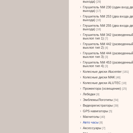
выхода)
[29]
Глушитель NM 230 (один вход д
выхода)
[17]
Глушитель NM 253 (два входа д
выхода)
[16]
Глушитель NM 255 (два входа д
выхода)
[16]
Глушитель NM 342 (разведенны
выхлоп тип 1)
[7]
Глушитель NM 442 (разведенны
выхлоп тип 2)
[4]
Глушитель NM 444 (разведенны
выхлоп тип 3)
[3]
Глушитель NM 453 (разведенны
выхлоп тип 4)
[3]
Колесные диски Alucenter
[181]
Колесные диски MAK
[46]
Колесные диски ALUTEC
[18]
Прожектора (освещение)
[25]
Лебедки
[9]
Эмблемы/Логотипы
[54]
Видеорегистраторы
[39]
GPS навигаторы
[5]
Магнитолы
[40]
Авто часы
[8]
Аксессуары
[7]