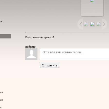
В
реальном
ке
размере
Всего комментариев
:
0
1280x1280
/
Войдите:
165.4Kb
Отправить
дин
дин
ва