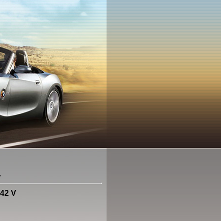
V
42 V