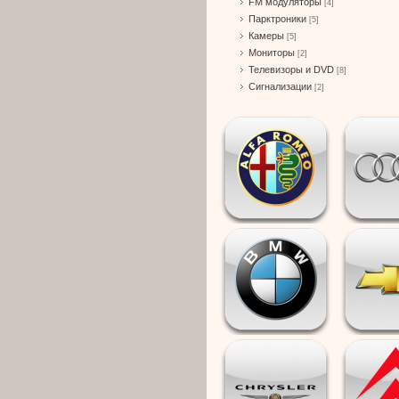
FM модуляторы
[4]
Парктроники
[5]
Камеры
[5]
Мониторы
[2]
Телевизоры и DVD
[8]
Сигнализации
[2]