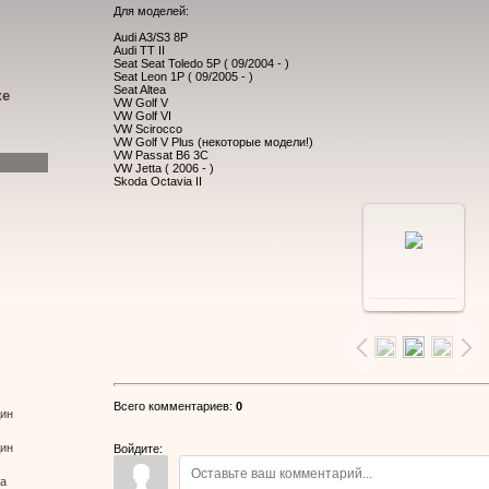
Для моделей:
Audi A3/S3 8P
Audi TT II
Seat Seat Toledo 5P ( 09/2004 - )
Seat Leon 1P ( 09/2005 - )
Seat Altea
ке
VW Golf V
VW Golf VI
VW Scirocco
VW Golf V Plus (некоторые модели!)
VW Passat B6 3C
VW Jetta ( 2006 - )
Skoda Octavia II
В
реальном
размере
Всего комментариев
:
0
дин
640x480
/
дин
Войдите:
ва
44.1Kb