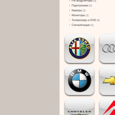
FM модуляторы
[4]
Парктроники
[5]
Камеры
[5]
Мониторы
[2]
Телевизоры и DVD
[8]
Сигнализации
[2]