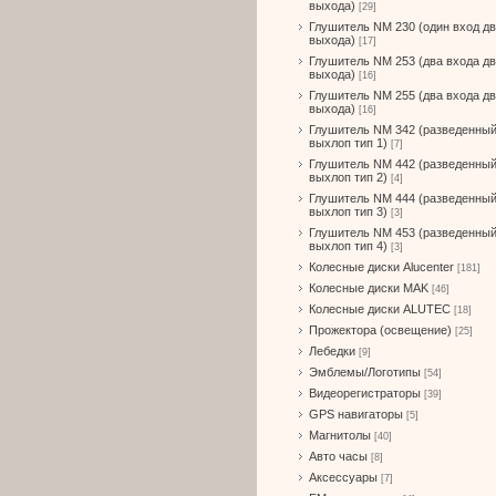
выхода)
[29]
Глушитель NM 230 (один вход д
выхода)
[17]
Глушитель NM 253 (два входа д
выхода)
[16]
Глушитель NM 255 (два входа д
выхода)
[16]
Глушитель NM 342 (разведенны
выхлоп тип 1)
[7]
Глушитель NM 442 (разведенны
выхлоп тип 2)
[4]
Глушитель NM 444 (разведенны
выхлоп тип 3)
[3]
Глушитель NM 453 (разведенны
выхлоп тип 4)
[3]
Колесные диски Alucenter
[181]
Колесные диски MAK
[46]
Колесные диски ALUTEC
[18]
Прожектора (освещение)
[25]
Лебедки
[9]
Эмблемы/Логотипы
[54]
Видеорегистраторы
[39]
GPS навигаторы
[5]
Магнитолы
[40]
Авто часы
[8]
Аксессуары
[7]