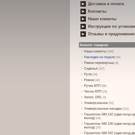
Доставка и оплата
Контакты
Наши клиенты
Инструкции по установ
Отзывы и предложения
Каталог товаров:
Наши клиенты
[284]
Накладки на педали
[34]
Рамка-перевертыш
[6]
Сиденья
[107]
Рули
[24]
Ремни
[42]
Ручки КПП
[68]
Чехлы КПП
[25]
Xenon, DRL
[2]
Универсальное
[52]
Универсальные насадки
[211]
Глушитель NM 142 (один вход о
выход)
[44]
Глушитель NM 130 (один вход о
выход)
[25]
Глушитель NM 242 (один вход д