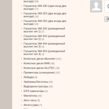
выхода)
[29]
Глушитель NM 230 (один вход два
выхода)
[17]
Глушитель NM 253 (два входа два
выхода)
[16]
О
Глушитель NM 255 (два входа два
выхода)
[16]
Глушитель NM 342 (разведенный
выхлоп тип 1)
[7]
Глушитель NM 442 (разведенный
выхлоп тип 2)
[4]
Глушитель NM 444 (разведенный
выхлоп тип 3)
[3]
Глушитель NM 453 (разведенный
выхлоп тип 4)
[3]
Колесные диски Alucenter
[181]
Колесные диски MAK
[46]
Колесные диски ALUTEC
[18]
Прожектора (освещение)
[25]
Лебедки
[9]
Эмблемы/Логотипы
[54]
Видеорегистраторы
[39]
GPS навигаторы
[5]
Магнитолы
[40]
Авто часы
[8]
Аксессуары
[7]