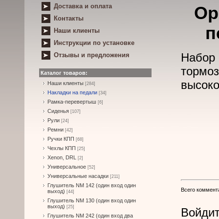
Доставка и оплата
Ор
Контакты
п
Наши клиенты
Инструкции по установке
Набор
Отзывы и предложения
тормо
Каталог товаров:
высоко
Наши клиенты
[284]
Накладки на педали
[34]
Рамка-перевертыш
[6]
Сиденья
[107]
Рули
[24]
Ремни
[42]
Ручки КПП
[68]
Чехлы КПП
[25]
Xenon, DRL
[2]
Универсальное
[52]
Универсальные насадки
[211]
Глушитель NM 142 (один вход один
Всего коммент
выход)
[44]
Глушитель NM 130 (один вход один
выход)
[25]
Войдит
Глушитель NM 242 (один вход два