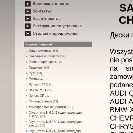
Доставка и оплата
SA
Контакты
CH
Наши клиенты
Инструкции по установке
Диски 
Отзывы и предложения
Каталог товаров:
Wszystk
Наши клиенты
[284]
Накладки на педали
[34]
nie pos
Рамка-перевертыш
[6]
na sr
Сиденья
[107]
Рули
[24]
zamowin
Ремни
[42]
podane
Ручки КПП
[68]
Чехлы КПП
[25]
AUDI 
Xenon, DRL
[2]
AUDI A
Универсальное
[52]
Универсальные насадки
[211]
BMW X3
Глушитель NM 142 (один вход один
CHEVR
выход)
[44]
Глушитель NM 130 (один вход один
CHRYS
выход)
[25]
Глушитель NM 242 (один вход два