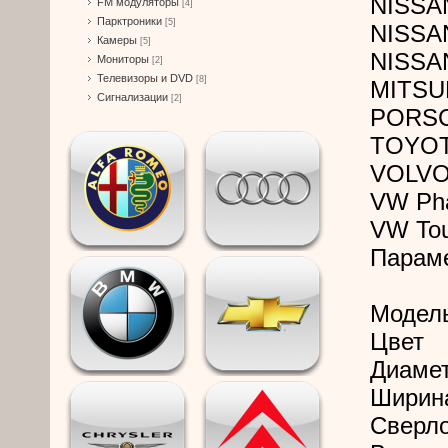
NISSAN
FM модуляторы
[4]
Парктроники
[5]
NISSA
Камеры
[5]
NISSAN 
Мониторы
[2]
Телевизоры и DVD
[8]
MITSUB
Сигнализации
[2]
PORSC
TOYOTA
VOLVO
VW Ph
VW To
Парам
Модел
Цвет
Диамет
Ширин
Сверл