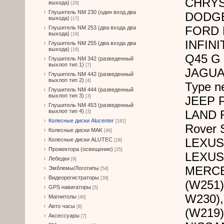
CHRYSL
выхода)
[29]
Глушитель NM 230 (один вход два
DODGE 
выхода)
[17]
FORD 
Глушитель NM 253 (два входа два
выхода)
[16]
INFINI
Глушитель NM 255 (два входа два
выхода)
[16]
Q45 G 
Глушитель NM 342 (разведенный
выхлоп тип 1)
[7]
JAGUAR
Глушитель NM 442 (разведенный
выхлоп тип 2)
[4]
Type n
Глушитель NM 444 (разведенный
выхлоп тип 3)
[3]
JEEP P
Глушитель NM 453 (разведенный
выхлоп тип 4)
LAND R
[3]
Колесные диски Alucenter
[181]
Rover 
Колесные диски MAK
[46]
LEXUS 
Колесные диски ALUTEC
[18]
Прожектора (освещение)
[25]
LEXUS 
Лебедки
[9]
MERCED
Эмблемы/Логотипы
[54]
Видеорегистраторы
[39]
(W251
GPS навигаторы
[5]
W230)
Магнитолы
[40]
Авто часы
[8]
(W219)
Аксессуары
[7]