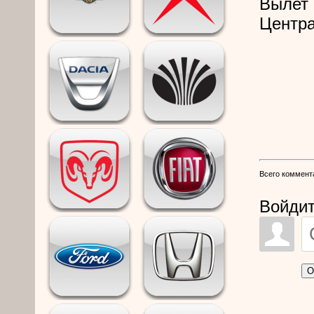
Вылет 
Центра
Всего коммент
Войдит
О