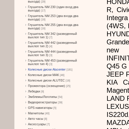
HONDA 
выхода)
[29]
Глушитель NM 230 (один вход два
R, Civ
выхода)
[17]
Integr
Глушитель NM 253 (два входа два
выхода)
[16]
(4WS, 
Глушитель NM 255 (два входа два
выхода)
[16]
HYUNDA
Глушитель NM 342 (разведенный
выхлоп тип 1)
[7]
Grande
Глушитель NM 442 (разведенный
выхлоп тип 2)
[4]
new
Глушитель NM 444 (разведенный
выхлоп тип 3)
[3]
INFINI
Глушитель NM 453 (разведенный
выхлоп тип 4)
Q45 G 
[3]
Колесные диски Alucenter
[181]
JEEP P
Колесные диски MAK
[46]
KIA Ca
Колесные диски ALUTEC
[18]
Прожектора (освещение)
[25]
Magenti
Лебедки
[9]
LAND 
Эмблемы/Логотипы
[54]
Видеорегистраторы
[39]
LEXUS 
GPS навигаторы
[5]
IS220d
Магнитолы
[40]
Авто часы
[8]
MAZDA 
Аксессуары
[7]