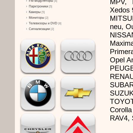
MPV, 
FM модуляторы
[4]
Парктроники
[5]
Xedos 
Камеры
[5]
MITSUB
Мониторы
[2]
Телевизоры и DVD
[8]
neu, Ou
Сигнализации
[2]
NISSAN
Maxim
Primera
Opel An
PEUGE
RENAUL
SUBAR
SUZUKI
TOYOT
Coroll
RAV4, 