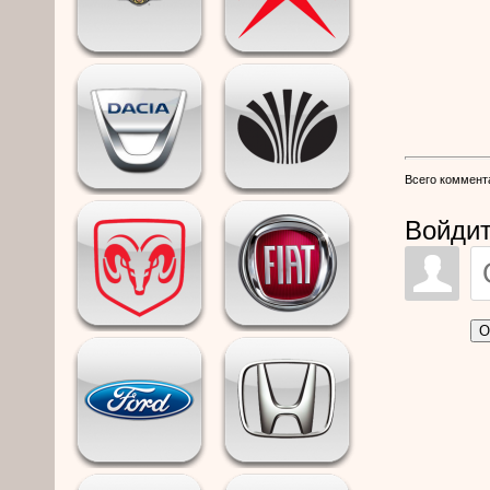
Всего коммент
Войдит
О