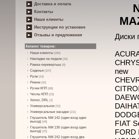
Доставка и оплата
N
Контакты
MA
Наши клиенты
Инструкции по установке
Диски 
Отзывы и предложения
Каталог товаров:
ACURA
Наши клиенты
[284]
Накладки на педали
[34]
CHRYS
Рамка-перевертыш
[6]
new
Сиденья
[107]
Рули
[24]
CHEVR
Ремни
[42]
CITROE
Ручки КПП
[68]
Чехлы КПП
[25]
DAEWO
Xenon, DRL
[2]
DAIHAT
Универсальное
[52]
Универсальные насадки
[211]
DODGE 
Глушитель NM 142 (один вход один
FIAT Se
выход)
[44]
Глушитель NM 130 (один вход один
FORD P
выход)
[25]
Глушитель NM 242 (один вход два