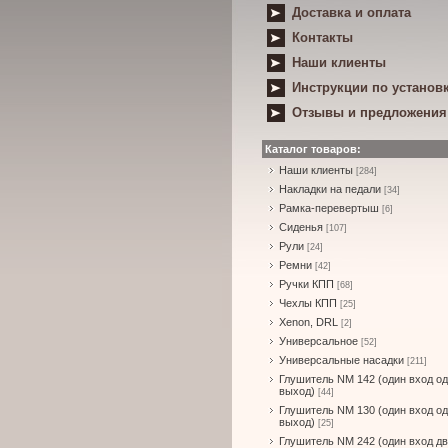
Доставка и оплата
Контакты
Наши клиенты
Инструкции по установ
Отзывы и предложения
Каталог товаров:
Наши клиенты
[284]
Накладки на педали
[34]
Рамка-перевертыш
[6]
Сиденья
[107]
Рули
[24]
Ремни
[42]
Ручки КПП
[68]
Чехлы КПП
[25]
Xenon, DRL
[2]
Универсальное
[52]
Универсальные насадки
[211]
Глушитель NM 142 (один вход о
выход)
[44]
Глушитель NM 130 (один вход о
выход)
[25]
Глушитель NM 242 (один вход д