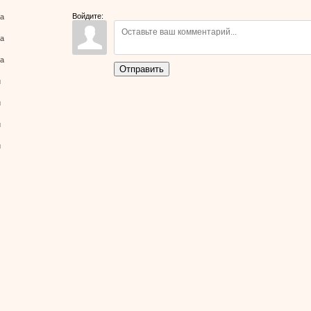
800x600
/
Войдите:
ва
ва
139.9Kb
ва
Отправить
й
й
й
й