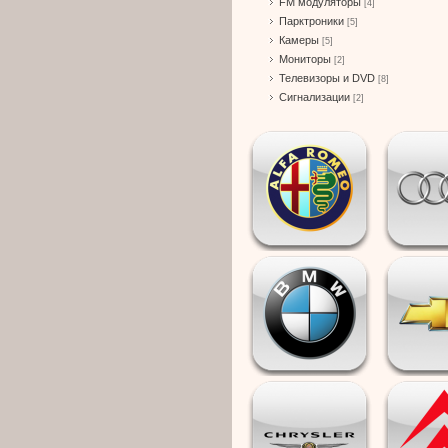
FM модуляторы
[4]
Парктроники
[5]
Камеры
[5]
Мониторы
[2]
Телевизоры и DVD
[8]
Сигнализации
[2]