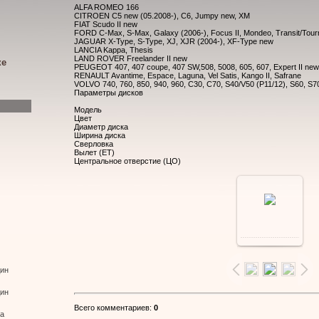
ALFA ROMEO 166
CITROEN C5 new (05.2008-), C6, Jumpy new, XM
FIAT Scudo II new
FORD C-Max, S-Max, Galaxy (2006-), Focus II, Mondeo, Transit/Tour
JAGUAR X-Type, S-Type, XJ, XJR (2004-), XF-Type new
LANCIA Kappa, Thesis
LAND ROVER Freelander II new
ке
PEUGEOT 407, 407 coupe, 407 SW,508, 5008, 605, 607, Expert II ne
RENAULT Avantime, Espace, Laguna, Vel Satis, Kango II, Safrane
VOLVO 740, 760, 850, 940, 960, C30, C70, S40/V50 (P11/12), S60, S7
Параметры дисков
Модель
Цвет
Диаметр диска
Ширина диска
Сверловка
Вылет (ЕТ)
Центральное отверстие (ЦО)
В
реальном
дин
размере
дин
Всего комментариев
:
0
ва