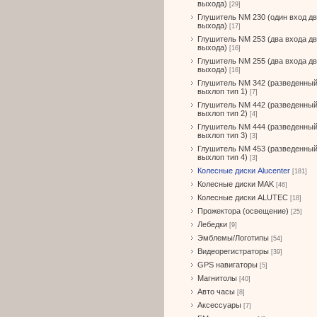
выхода)
[29]
Глушитель NM 230 (один вход д
выхода)
[17]
Глушитель NM 253 (два входа д
выхода)
[16]
Глушитель NM 255 (два входа д
выхода)
[16]
Глушитель NM 342 (разведенны
выхлоп тип 1)
[7]
Глушитель NM 442 (разведенны
выхлоп тип 2)
[4]
Глушитель NM 444 (разведенны
выхлоп тип 3)
[3]
Глушитель NM 453 (разведенны
выхлоп тип 4)
[3]
Колесные диски Alucenter
[181]
Колесные диски MAK
[46]
Колесные диски ALUTEC
[18]
Прожектора (освещение)
[25]
Лебедки
[9]
Эмблемы/Логотипы
[54]
Видеорегистраторы
[39]
GPS навигаторы
[5]
Магнитолы
[40]
Авто часы
[8]
Аксессуары
[7]