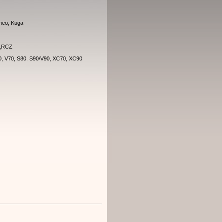
neo, Kuga
w,RCZ
0, V70, S80, S90/V90, XC70, XC90