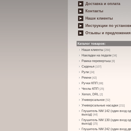
Доставка и оплата
Контакты
Наши клиенты
Инструкции по установ
Отзывы и предложения
Каталог товаров:
Наши клиенты
[284]
Накладки на педали
[34]
Рамка-перевертыш
[6]
Сиденья
[107]
Рули
[24]
Ремни
[42]
Ручки КПП
[68]
Чехлы КПП
[25]
Xenon, DRL
[2]
Универсальное
[52]
Универсальные насадки
[211]
Глушитель NM 142 (один вход о
выход)
[44]
Глушитель NM 130 (один вход о
выход)
[25]
Глушитель NM 242 (один вход д