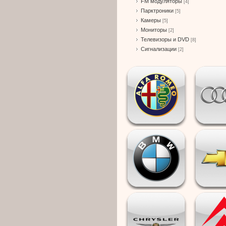
FM модуляторы
[4]
Парктроники
[5]
Камеры
[5]
Мониторы
[2]
Телевизоры и DVD
[8]
Сигнализации
[2]