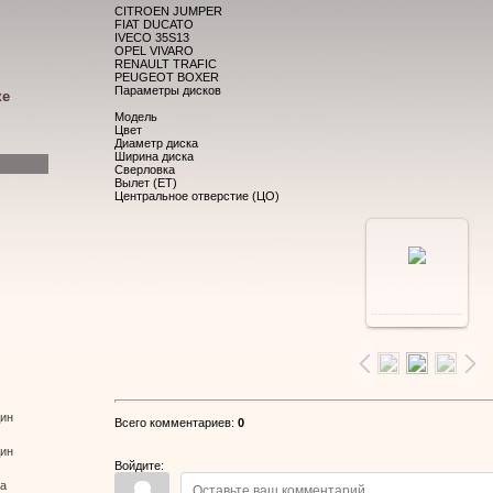
CITROEN JUMPER
FIAT DUCATO
IVECO 35S13
OPEL VIVARO
RENAULT TRAFIC
PEUGEOT BOXER
Параметры дисков
ке
Модель
Цвет
Диаметр диска
Ширина диска
Сверловка
Вылет (ЕТ)
Центральное отверстие (ЦО)
В
реальном
размере
дин
Всего комментариев
:
0
800x600
/
дин
Войдите:
ва