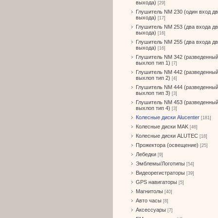
выхода)
[29]
Глушитель NM 230 (один вход д
выхода)
[17]
Глушитель NM 253 (два входа д
выхода)
[16]
Глушитель NM 255 (два входа д
выхода)
[16]
Глушитель NM 342 (разведенны
выхлоп тип 1)
[7]
Глушитель NM 442 (разведенны
выхлоп тип 2)
[4]
Глушитель NM 444 (разведенны
выхлоп тип 3)
[3]
Глушитель NM 453 (разведенны
выхлоп тип 4)
[3]
Колесные диски Alucenter
[181]
Колесные диски MAK
[46]
Колесные диски ALUTEC
[18]
Прожектора (освещение)
[25]
Лебедки
[9]
Эмблемы/Логотипы
[54]
Видеорегистраторы
[39]
GPS навигаторы
[5]
Магнитолы
[40]
Авто часы
[8]
Аксессуары
[7]