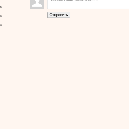
147.0Kb
ва
Отправить
ва
ва
й
й
й
й