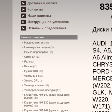
Доставка и оплата
83
Контакты
Наши клиенты
Инструкции по установке
Диски 
Отзывы и предложения
Каталог товаров:
AUDI 1
Наши клиенты
[284]
Накладки на педали
[34]
S4, A5
Рамка-перевертыш
[6]
A6 All
Сиденья
[107]
Рули
[24]
CHRYSL
Ремни
[42]
FORD G
Ручки КПП
[68]
Чехлы КПП
[25]
MERCED
Xenon, DRL
[2]
(W202
Универсальное
[52]
Универсальные насадки
[211]
GLK, M
Глушитель NM 142 (один вход один
W220,
выход)
[44]
Глушитель NM 130 (один вход один
W171)
выход)
[25]
Глушитель NM 242 (один вход два