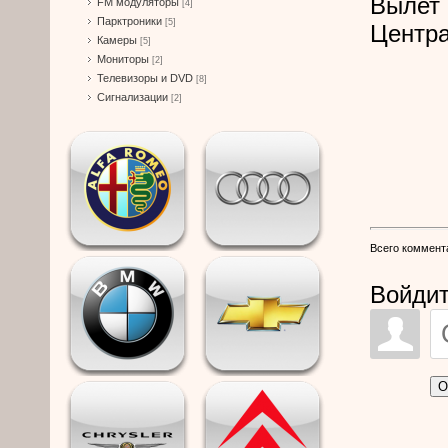
Вылет 
FM модуляторы
[4]
Парктроники
[5]
Центра
Камеры
[5]
Мониторы
[2]
Телевизоры и DVD
[8]
Сигнализации
[2]
Всего коммент
Войдит
О