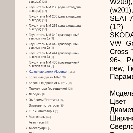
W209),
выхода)
[29]
Глушитель NM 230 (один вход два
(w201)
выхода)
[17]
SEAT A
Глушитель NM 253 (два входа два
выхода)
[16]
(1P)
Глушитель NM 255 (два входа два
выхода)
[16]
SKODA 
Глушитель NM 342 (разведенный
выхлоп тип 1)
[7]
VW Gol
Глушитель NM 442 (разведенный
выхлоп тип 2)
[4]
Cross 
Глушитель NM 444 (разведенный
выхлоп тип 3)
[3]
96-, P
Глушитель NM 453 (разведенный
выхлоп тип 4)
new, Ti
[3]
Колесные диски Alucenter
[181]
Парам
Колесные диски MAK
[46]
Колесные диски ALUTEC
[18]
Прожектора (освещение)
[25]
Модел
Лебедки
[9]
Цвет
Эмблемы/Логотипы
[54]
Видеорегистраторы
[39]
Диамет
GPS навигаторы
[5]
Ширин
Магнитолы
[40]
Авто часы
[8]
Сверл
Аксессуары
[7]