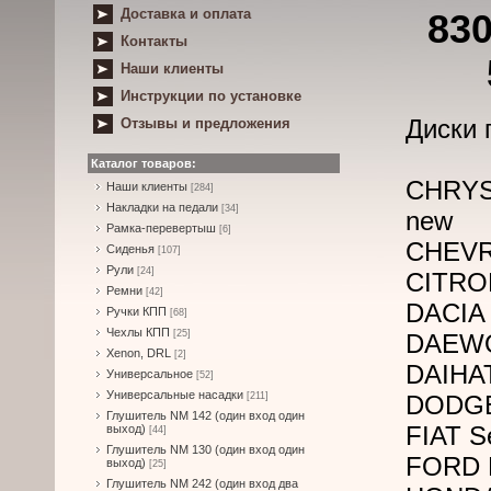
Доставка и оплата
83
Контакты
Наши клиенты
Инструкции по установке
Диски 
Отзывы и предложения
Каталог товаров:
CHRYS
Наши клиенты
[284]
Накладки на педали
[34]
new
Рамка-перевертыш
[6]
CHEVRO
Сиденья
[107]
Рули
[24]
CITROE
Ремни
[42]
DACIA 
Ручки КПП
[68]
Чехлы КПП
[25]
DAEWO
Xenon, DRL
[2]
DAIHAT
Универсальное
[52]
Универсальные насадки
[211]
DODGE 
Глушитель NM 142 (один вход один
FIAT Se
выход)
[44]
Глушитель NM 130 (один вход один
FORD P
выход)
[25]
Глушитель NM 242 (один вход два