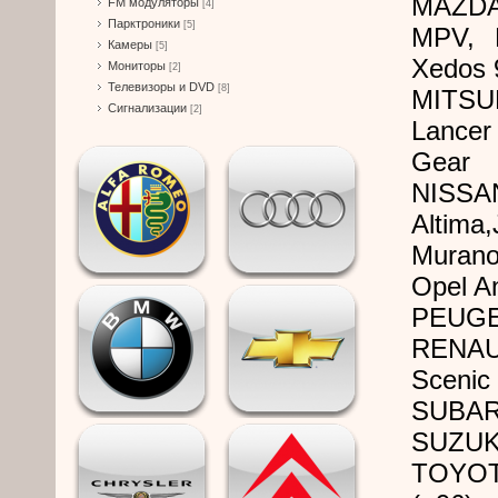
MAZDA 
FM модуляторы
[4]
Парктроники
[5]
MPV, 
Камеры
[5]
Xedos 
Мониторы
[2]
Телевизоры и DVD
[8]
MITSUB
Сигнализации
[2]
Lancer
Gear
NISSA
Altima
Murano,
Opel An
PEUGE
RENAUL
Scenic 
SUBAR
SUZUKI
TOYOTA