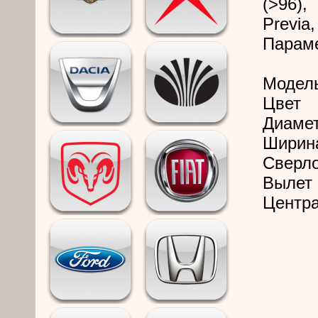
(>96),
Previa
Парам
Модел
Цвет
Диамет
Ширин
Сверл
Вылет 
Центра