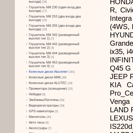
HONDA 
выхода)
[29]
Глушитель NM 230 (один вход два
R, Civ
выхода)
[17]
Integr
Глушитель NM 253 (два входа два
выхода)
[16]
(4WS, 
Глушитель NM 255 (два входа два
выхода)
[16]
HYUNDA
Глушитель NM 342 (разведенный
выхлоп тип 1)
[7]
Grande
Глушитель NM 442 (разведенный
выхлоп тип 2)
[4]
ix35, i
Глушитель NM 444 (разведенный
выхлоп тип 3)
[3]
INFINI
Глушитель NM 453 (разведенный
выхлоп тип 4)
Q45 G 
[3]
Колесные диски Alucenter
[181]
JEEP P
Колесные диски MAK
[46]
KIA Ca
Колесные диски ALUTEC
[18]
Прожектора (освещение)
[25]
Pro_Cee
Лебедки
[9]
Venga
Эмблемы/Логотипы
[54]
Видеорегистраторы
[39]
LAND 
GPS навигаторы
[5]
LEXUS 
Магнитолы
[40]
Авто часы
[8]
IS220d
Аксессуары
[7]