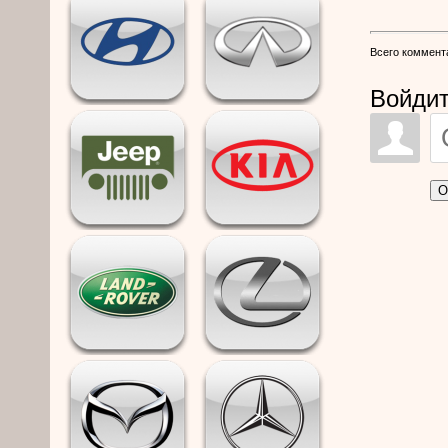
Всего коммент
Войдит
О