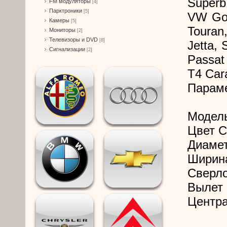
Superb 
FM модуляторы
[4]
Парктроники
[5]
VW Gol
Камеры
[5]
Touran
Мониторы
[2]
Телевизоры и DVD
[8]
Jetta, 
Сигнализации
[2]
Passat
T4 Car
Парам
Модел
Цвет 
Диамет
Ширина
Сверло
Вылет 
Центра