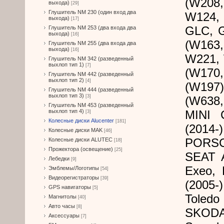
(W208
выхода)
[29]
Глушитель NM 230 (один вход два
W124,
выхода)
[17]
GLC, G
Глушитель NM 253 (два входа два
выхода)
[16]
(W163,
Глушитель NM 255 (два входа два
выхода)
[16]
W221, 
Глушитель NM 342 (разведенный
выхлоп тип 1)
[7]
(W170
Глушитель NM 442 (разведенный
выхлоп тип 2)
[4]
(W197)
Глушитель NM 444 (разведенный
выхлоп тип 3)
[3]
(W638,
Глушитель NM 453 (разведенный
выхлоп тип 4)
MINI 
[3]
Колесные диски Alucenter
[181]
(2014-)
Колесные диски MAK
[46]
PORSC
Колесные диски ALUTEC
[18]
Прожектора (освещение)
[25]
SEAT A
Лебедки
[9]
Exeo, 
Эмблемы/Логотипы
[54]
Видеорегистраторы
[39]
(2005-
GPS навигаторы
[5]
Toledo 
Магнитолы
[40]
Авто часы
[8]
SKODA 
Аксессуары
[7]