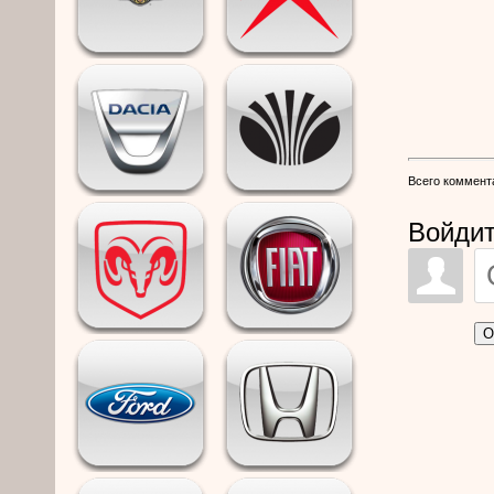
Всего коммент
Войдит
О