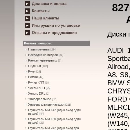
Доставка и оплата
827
Контакты
Наши клиенты
Инструкции по установке
Диски 
Отзывы и предложения
Каталог товаров:
AUDI 1
Наши клиенты
[284]
Накладки на педали
[34]
Sportba
Рамка-перевертыш
[6]
Allroad
Сиденья
[107]
Рули
[24]
A8, S8,
Ремни
[42]
BMW Se
Ручки КПП
[68]
Чехлы КПП
[25]
CHRYSL
Xenon, DRL
[2]
FORD G
Универсальное
[52]
Универсальные насадки
[211]
MERCE
Глушитель NM 142 (один вход один
(W245,
выход)
[44]
Глушитель NM 130 (один вход один
(W140
выход)
[25]
Глушитель NM 242 (один вход два