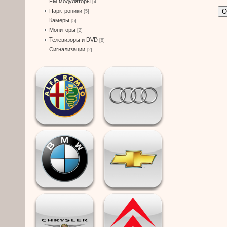
FM модуляторы
[4]
О
Парктроники
[5]
Камеры
[5]
Мониторы
[2]
Телевизоры и DVD
[8]
Сигнализации
[2]