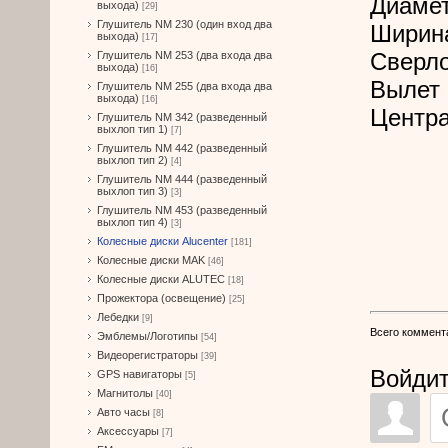
Диамет
выхода)
[29]
Глушитель NM 230 (один вход два
Ширин
выхода)
[17]
Сверл
Глушитель NM 253 (два входа два
выхода)
[16]
Вылет 
Глушитель NM 255 (два входа два
выхода)
[16]
Центра
Глушитель NM 342 (разведенный
выхлоп тип 1)
[7]
Глушитель NM 442 (разведенный
выхлоп тип 2)
[4]
Глушитель NM 444 (разведенный
выхлоп тип 3)
[3]
Глушитель NM 453 (разведенный
выхлоп тип 4)
[3]
Колесные диски Alucenter
[181]
Колесные диски MAK
[46]
Колесные диски ALUTEC
[18]
Прожектора (освещение)
[25]
Лебедки
[9]
Всего коммент
Эмблемы/Логотипы
[54]
Видеорегистраторы
[39]
Войдит
GPS навигаторы
[5]
Магнитолы
[40]
Авто часы
[8]
Аксессуары
[7]