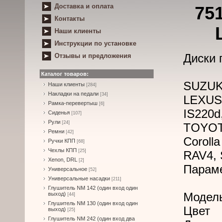
Доставка и оплата
75
Контакты
Наши клиенты
Инструкции по установке
Диски 
Отзывы и предложения
Каталог товаров:
SUZUKI
Наши клиенты
[284]
Накладки на педали
[34]
LEXUS 
Рамка-перевертыш
[6]
IS220d
Сиденья
[107]
Рули
[24]
TOYOT
Ремни
[42]
Coroll
Ручки КПП
[68]
Чехлы КПП
[25]
RAV4, 
Xenon, DRL
[2]
Парам
Универсальное
[52]
Универсальные насадки
[211]
Глушитель NM 142 (один вход один
Модел
выход)
[44]
Глушитель NM 130 (один вход один
Цвет
выход)
[25]
Глушитель NM 242 (один вход два