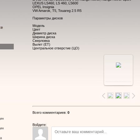
LEXUS LS460, LS 460, LS600
OPEL Insignia
VW Amarok, T5, Touareg 2.5 R5
Параметры дисков
Модель
ке
Цвет
Диаметр диска
Ширина диска
Сверловка
Вылет (ЕТ)
Центральное отверстие (ЦО)
В
реальном
размере
Всего комментариев
:
0
дин
800x600
/
Войдите:
дин
165.0Kb
ва