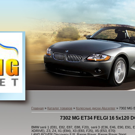
Главная
»
Каталог товаров
»
Колесные диски Alucenter
» 7302 MG E
7302 MG ET34 FELGI 16 5x120 D
BMW serii 1 (E81, E82, E87, E88, F20), serii 3 (E36, E46, E90, E91, 
XDRIVE), Z3, Z4, X1 (E84), X3 (E83, F25), X5 (E53, E70)
LAND ROVER Discovery II III, Range Rover, Range Rover Sport