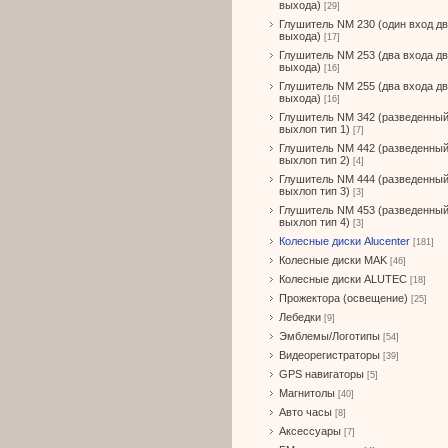
выхода)
[29]
Глушитель NM 230 (один вход д
выхода)
[17]
Глушитель NM 253 (два входа д
выхода)
[16]
Глушитель NM 255 (два входа д
выхода)
[16]
Глушитель NM 342 (разведенны
выхлоп тип 1)
[7]
Глушитель NM 442 (разведенны
выхлоп тип 2)
[4]
Глушитель NM 444 (разведенны
выхлоп тип 3)
[3]
Глушитель NM 453 (разведенны
выхлоп тип 4)
[3]
Колесные диски Alucenter
[181]
Колесные диски MAK
[46]
Колесные диски ALUTEC
[18]
Прожектора (освещение)
[25]
Лебедки
[9]
Эмблемы/Логотипы
[54]
Видеорегистраторы
[39]
GPS навигаторы
[5]
Магнитолы
[40]
Авто часы
[8]
Аксессуары
[7]