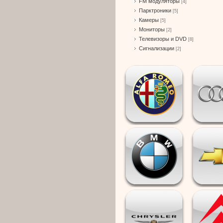
FM модуляторы
[4]
Парктроники
[5]
Камеры
[5]
Мониторы
[2]
Телевизоры и DVD
[8]
Сигнализации
[2]