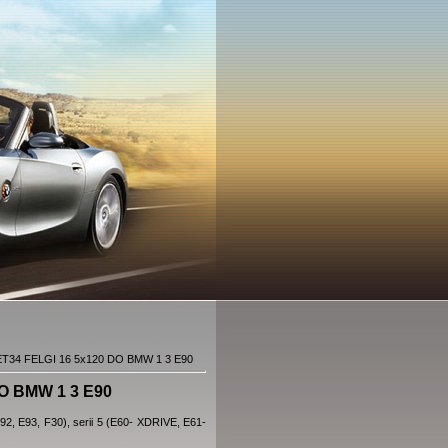
T34 FELGI 16 5x120 DO BMW 1 3 E90
O BMW 1 3 E90
E92, E93, F30), serii 5 (E60- XDRIVE, E61-