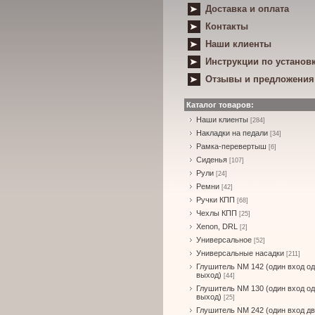
Доставка и оплата
Контакты
Наши клиенты
Инструкции по установ
Отзывы и предложения
Каталог товаров:
Наши клиенты
[284]
Накладки на педали
[34]
Рамка-перевертыш
[6]
Сиденья
[107]
Рули
[24]
Ремни
[42]
Ручки КПП
[68]
Чехлы КПП
[25]
Xenon, DRL
[2]
Универсальное
[52]
Универсальные насадки
[211]
Глушитель NM 142 (один вход о
выход)
[44]
Глушитель NM 130 (один вход о
выход)
[25]
Глушитель NM 242 (один вход д