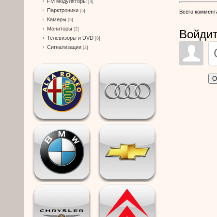
FM модуляторы
[4]
Парктроники
[5]
Всего коммент
Камеры
[5]
Мониторы
[2]
Войдит
Телевизоры и DVD
[8]
Сигнализации
[2]
О