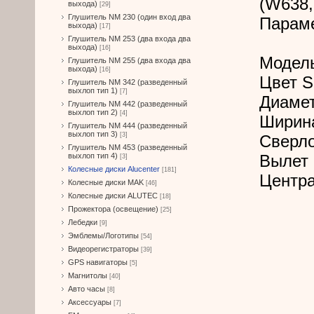
(W638,
выхода)
[29]
Глушитель NM 230 (один вход два
Парам
выхода)
[17]
Глушитель NM 253 (два входа два
выхода)
[16]
Модел
Глушитель NM 255 (два входа два
выхода)
[16]
Цвет S
Глушитель NM 342 (разведенный
выхлоп тип 1)
[7]
Диамет
Глушитель NM 442 (разведенный
выхлоп тип 2)
[4]
Ширина
Глушитель NM 444 (разведенный
выхлоп тип 3)
[3]
Сверло
Глушитель NM 453 (разведенный
выхлоп тип 4)
Вылет 
[3]
Колесные диски Alucenter
[181]
Центра
Колесные диски MAK
[46]
Колесные диски ALUTEC
[18]
Прожектора (освещение)
[25]
Лебедки
[9]
Эмблемы/Логотипы
[54]
Видеорегистраторы
[39]
GPS навигаторы
[5]
Магнитолы
[40]
Авто часы
[8]
Аксессуары
[7]