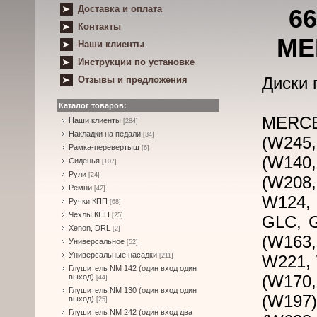
Доставка и оплата
66
Контакты
ME
Наши клиенты
Инструкции по установке
Диски 
Отзывы и предложения
Каталог товаров:
MERCE
Наши клиенты
[284]
Накладки на педали
[34]
(W245,
Рамка-перевертыш
[6]
(W140
Сиденья
[107]
Рули
[24]
(W208
Ремни
[42]
W124,
Ручки КПП
[68]
Чехлы КПП
[25]
GLC, G
Xenon, DRL
[2]
(W163,
Универсальное
[52]
Универсальные насадки
[211]
W221, 
Глушитель NM 142 (один вход один
(W170
выход)
[44]
Глушитель NM 130 (один вход один
(W197)
выход)
[25]
Глушитель NM 242 (один вход два