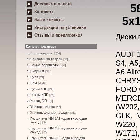
Доставка и оплата
5
Контакты
5x
Наши клиенты
Инструкции по установке
Диски 
Отзывы и предложения
Каталог товаров:
AUDI 1
Наши клиенты
[284]
Накладки на педали
[34]
S4, A5
Рамка-перевертыш
[6]
A6 All
Сиденья
[107]
Рули
[24]
CHRYSL
Ремни
[42]
FORD G
Ручки КПП
[68]
Чехлы КПП
[25]
MERCED
Xenon, DRL
[2]
(W202
Универсальное
[52]
Универсальные насадки
[211]
GLK, M
Глушитель NM 142 (один вход один
W220,
выход)
[44]
Глушитель NM 130 (один вход один
W171)
выход)
[25]
Глушитель NM 242 (один вход два