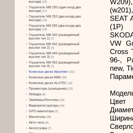
W209),
выхода)
[29]
Глушитель NM 230 (один вход два
(w201)
выхода)
[17]
SEAT A
Глушитель NM 253 (два входа два
выхода)
[16]
(1P)
Глушитель NM 255 (два входа два
выхода)
[16]
SKODA 
Глушитель NM 342 (разведенный
выхлоп тип 1)
[7]
VW Gol
Глушитель NM 442 (разведенный
выхлоп тип 2)
[4]
Cross 
Глушитель NM 444 (разведенный
выхлоп тип 3)
[3]
96-, P
Глушитель NM 453 (разведенный
выхлоп тип 4)
new, Ti
[3]
Колесные диски Alucenter
[181]
Парам
Колесные диски MAK
[46]
Колесные диски ALUTEC
[18]
Прожектора (освещение)
[25]
Модел
Лебедки
[9]
Цвет
Эмблемы/Логотипы
[54]
Видеорегистраторы
[39]
Диамет
GPS навигаторы
[5]
Ширин
Магнитолы
[40]
Авто часы
[8]
Сверл
Аксессуары
[7]