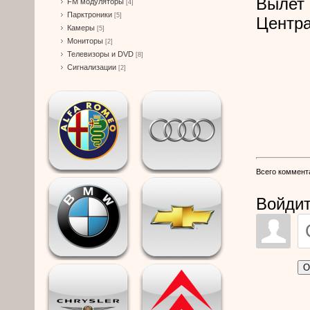
Вылет 
FM модуляторы
[4]
Парктроники
[5]
Центра
Камеры
[5]
Мониторы
[2]
Телевизоры и DVD
[8]
Сигнализации
[2]
Всего коммент
Войдит
О