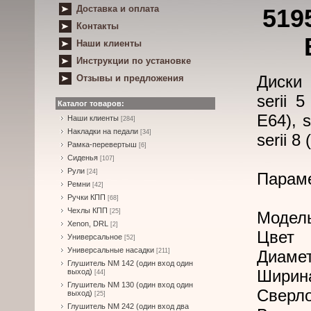
Доставка и оплата
519
Контакты
Наши клиенты
Инструкции по установке
Диски
Отзывы и предложения
serii 
Каталог товаров:
E64), s
Наши клиенты
[284]
Накладки на педали
[34]
serii 8
Рамка-перевертыш
[6]
Сиденья
[107]
Рули
[24]
Парам
Ремни
[42]
Ручки КПП
[68]
Чехлы КПП
[25]
Модел
Xenon, DRL
[2]
Цвет
Универсальное
[52]
Универсальные насадки
[211]
Диамет
Глушитель NM 142 (один вход один
Ширин
выход)
[44]
Глушитель NM 130 (один вход один
Сверл
выход)
[25]
Глушитель NM 242 (один вход два