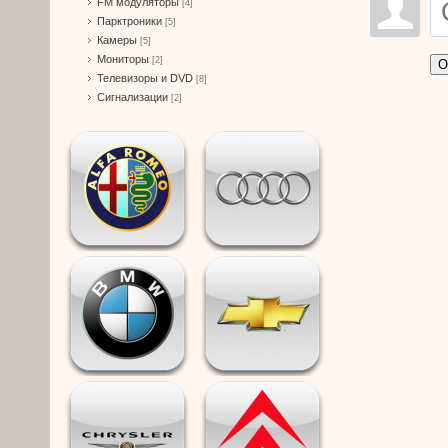
FM модуляторы
[4]
Парктроники
[5]
Камеры
[5]
Мониторы
[2]
О
Телевизоры и DVD
[8]
Сигнализации
[2]