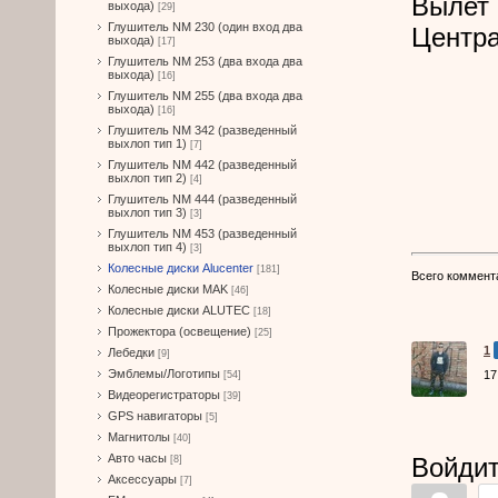
Вылет 
выхода)
[29]
Глушитель NM 230 (один вход два
Центра
выхода)
[17]
Глушитель NM 253 (два входа два
выхода)
[16]
Глушитель NM 255 (два входа два
выхода)
[16]
Глушитель NM 342 (разведенный
выхлоп тип 1)
[7]
Глушитель NM 442 (разведенный
выхлоп тип 2)
[4]
Глушитель NM 444 (разведенный
выхлоп тип 3)
[3]
Глушитель NM 453 (разведенный
выхлоп тип 4)
[3]
Колесные диски Alucenter
[181]
Всего коммент
Колесные диски MAK
[46]
Колесные диски ALUTEC
[18]
Прожектора (освещение)
[25]
1
Лебедки
[9]
Эмблемы/Логотипы
17
[54]
Видеорегистраторы
[39]
GPS навигаторы
[5]
Магнитолы
[40]
Авто часы
Войдит
[8]
Аксессуары
[7]