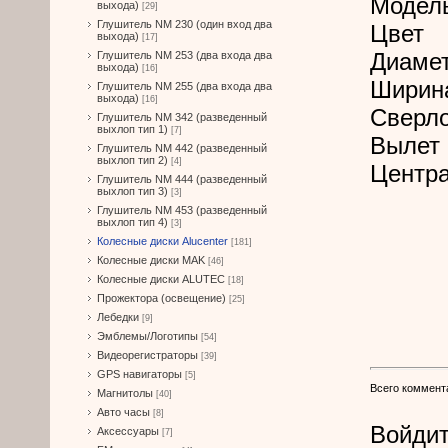
Модел
выхода)
[29]
Глушитель NM 230 (один вход два
Цвет
выхода)
[17]
Диамет
Глушитель NM 253 (два входа два
выхода)
[16]
Ширин
Глушитель NM 255 (два входа два
выхода)
[16]
Сверл
Глушитель NM 342 (разведенный
выхлоп тип 1)
[7]
Вылет 
Глушитель NM 442 (разведенный
выхлоп тип 2)
[4]
Центра
Глушитель NM 444 (разведенный
выхлоп тип 3)
[3]
Глушитель NM 453 (разведенный
выхлоп тип 4)
[3]
Колесные диски Alucenter
[181]
Колесные диски MAK
[46]
Колесные диски ALUTEC
[18]
Прожектора (освещение)
[25]
Лебедки
[9]
Эмблемы/Логотипы
[54]
Видеорегистраторы
[39]
GPS навигаторы
[5]
Всего коммент
Магнитолы
[40]
Авто часы
[8]
Войдит
Аксессуары
[7]