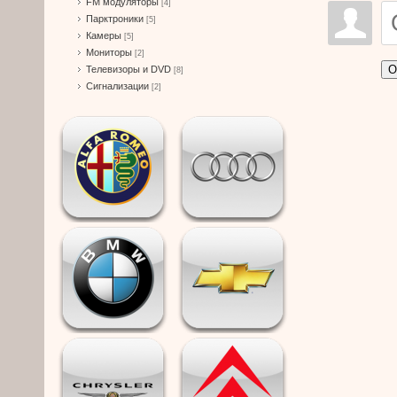
FM модуляторы
[4]
Парктроники
[5]
Камеры
[5]
Мониторы
[2]
О
Телевизоры и DVD
[8]
Сигнализации
[2]