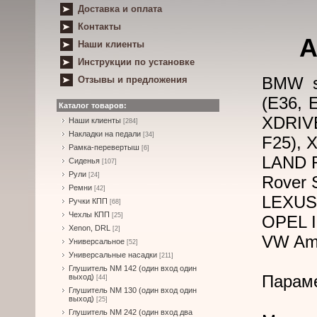
Доставка и оплата
Контакты
A
Наши клиенты
Инструкции по установке
BMW se
Отзывы и предложения
(E36, E
Каталог товаров:
XDRIVE
Наши клиенты
[284]
Накладки на педали
[34]
F25), 
Рамка-перевертыш
[6]
LAND R
Сиденья
[107]
Рули
[24]
Rover 
Ремни
[42]
LEXUS 
Ручки КПП
[68]
Чехлы КПП
[25]
OPEL I
Xenon, DRL
[2]
VW Ama
Универсальное
[52]
Универсальные насадки
[211]
Глушитель NM 142 (один вход один
Парам
выход)
[44]
Глушитель NM 130 (один вход один
выход)
[25]
Глушитель NM 242 (один вход два