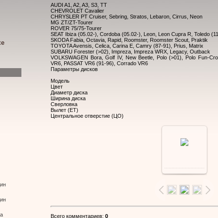
AUDI A1, A2, A3, S3, TT
CHEVROLET Cavalier
CHRYSLER PT Cruiser, Sebring, Stratos, Lebaron, Cirrus, Neon
MG ZT/ZT-Tourer
ROVER 75/75-Tourer
SEAT Ibiza (05.02-), Cordoba (05.02-), Leon, Leon Cupra R, Toledo (11
SKODA Fabia, Octavia, Rapid, Roomster, Roomster Scout, Praktik
ке
TOYOTA Avensis, Celica, Carina E, Camry (87-91), Prius, Matrix
SUBARU Forester (>02), Impreza, Impreza WRX, Legacy, Outback
VOLKSWAGEN Bora, Golf IV, New Beetle, Polo (>01), Polo Fun-Cro
VR6, PASSAT VR6 (91-96), Corrado VR6
Параметры дисков
Модель
Цвет
Диаметр диска
Ширина диска
Сверловка
Вылет (ЕТ)
Центральное отверстие (ЦО)
В
реальном
дин
дин
размере
ва
Всего комментариев
:
0