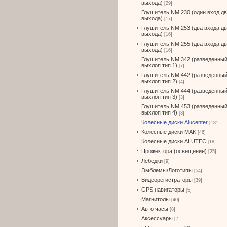
выхода)
[29]
Глушитель NM 230 (один вход д
выхода)
[17]
Глушитель NM 253 (два входа д
выхода)
[16]
Глушитель NM 255 (два входа д
выхода)
[16]
Глушитель NM 342 (разведенны
выхлоп тип 1)
[7]
Глушитель NM 442 (разведенны
выхлоп тип 2)
[4]
Глушитель NM 444 (разведенны
выхлоп тип 3)
[3]
Глушитель NM 453 (разведенны
выхлоп тип 4)
[3]
Колесные диски Alucenter
[181]
Колесные диски MAK
[46]
Колесные диски ALUTEC
[18]
Прожектора (освещение)
[25]
Лебедки
[9]
Эмблемы/Логотипы
[54]
Видеорегистраторы
[39]
GPS навигаторы
[5]
Магнитолы
[40]
Авто часы
[8]
Аксессуары
[7]