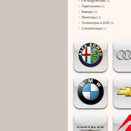
FM модуляторы
[4]
Парктроники
[5]
Камеры
[5]
Мониторы
[2]
Телевизоры и DVD
[8]
Сигнализации
[2]