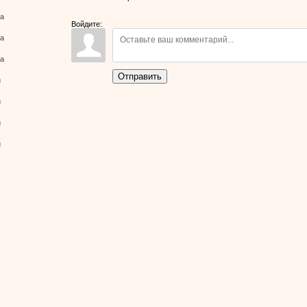
800x600
/
ва
Войдите:
ва
155.1Kb
ва
Отправить
й
й
й
й