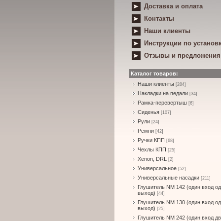
Доставка и оплата
Контакты
Наши клиенты
Инструкции по установ
Отзывы и предложения
Каталог товаров:
Наши клиенты
[284]
Накладки на педали
[34]
Рамка-перевертыш
[6]
Сиденья
[107]
Рули
[24]
Ремни
[42]
Ручки КПП
[68]
Чехлы КПП
[25]
Xenon, DRL
[2]
Универсальное
[52]
Универсальные насадки
[211]
Глушитель NM 142 (один вход о
выход)
[44]
Глушитель NM 130 (один вход о
выход)
[25]
Глушитель NM 242 (один вход д