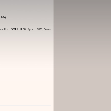
.98-)
ss Fox, GOLF III Gti Syncro VR6, Vento