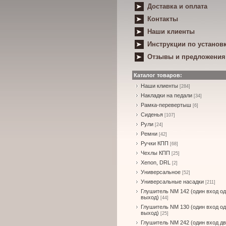
Доставка и оплата
Контакты
Наши клиенты
Инструкции по установ
Отзывы и предложения
Каталог товаров:
Наши клиенты
[284]
Накладки на педали
[34]
Рамка-перевертыш
[6]
Сиденья
[107]
Рули
[24]
Ремни
[42]
Ручки КПП
[68]
Чехлы КПП
[25]
Xenon, DRL
[2]
Универсальное
[52]
Универсальные насадки
[211]
Глушитель NM 142 (один вход о
выход)
[44]
Глушитель NM 130 (один вход о
выход)
[25]
Глушитель NM 242 (один вход д