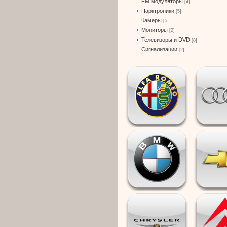
FM модуляторы
[4]
Парктроники
[5]
Камеры
[5]
Мониторы
[2]
Телевизоры и DVD
[8]
Сигнализации
[2]