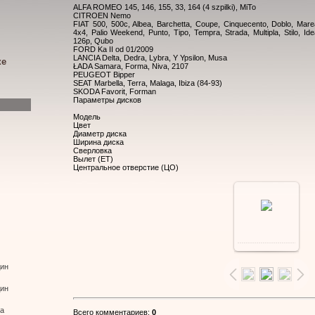
ALFA ROMEO 145, 146, 155, 33, 164 (4 szpilki), MiTo
CITROEN Nemo
FIAT 500, 500c, Albea, Barchetta, Coupe, Cinquecento, Doblo, Mare
4x4, Palio Weekend, Punto, Tipo, Tempra, Strada, Multipla, Stilo, Id
126p, Qubo
FORD Ka II od 01/2009
LANCIA Delta, Dedra, Lybra, Y Ypsilon, Musa
ке
ŁADA Samara, Forma, Niva, 2107
PEUGEOT Bipper
SEAT Marbella, Terra, Malaga, Ibiza (84-93)
SKODA Favorit, Forman
Параметры дисков
Модель
Цвет
Диаметр диска
Ширина диска
Сверловка
Вылет (ЕТ)
Центральное отверстие (ЦО)
В
реальном
дин
дин
размере
ва
Всего комментариев
:
0