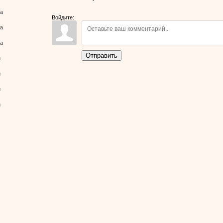
800x600
/
ва
Войдите:
ва
140.1Kb
ва
Отправить
й
й
й
й