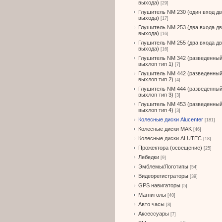
выхода)
[29]
Глушитель NM 230 (один вход д
выхода)
[17]
Глушитель NM 253 (два входа д
выхода)
[16]
Глушитель NM 255 (два входа д
выхода)
[16]
Глушитель NM 342 (разведенны
выхлоп тип 1)
[7]
Глушитель NM 442 (разведенны
выхлоп тип 2)
[4]
Глушитель NM 444 (разведенны
выхлоп тип 3)
[3]
Глушитель NM 453 (разведенны
выхлоп тип 4)
[3]
Колесные диски Alucenter
[181]
Колесные диски MAK
[46]
Колесные диски ALUTEC
[18]
Прожектора (освещение)
[25]
Лебедки
[9]
Эмблемы/Логотипы
[54]
Видеорегистраторы
[39]
GPS навигаторы
[5]
Магнитолы
[40]
Авто часы
[8]
Аксессуары
[7]