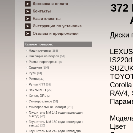
Доставка и оплата
372
Контакты
Наши клиенты
Инструкции по установке
Диски 
Отзывы и предложения
Каталог товаров:
LEXUS 
Наши клиенты
[284]
Накладки на педали
[34]
IS220d
Рамка-перевертыш
[6]
SUZUKI
Сиденья
[107]
Рули
[24]
TOYOT
Ремни
[42]
Coroll
Ручки КПП
[68]
Чехлы КПП
[25]
RAV4, 
Xenon, DRL
[2]
Парам
Универсальное
[52]
Универсальные насадки
[211]
Глушитель NM 142 (один вход один
Модел
выход)
[44]
Глушитель NM 130 (один вход один
Цвет
выход)
[25]
Глушитель NM 242 (один вход два