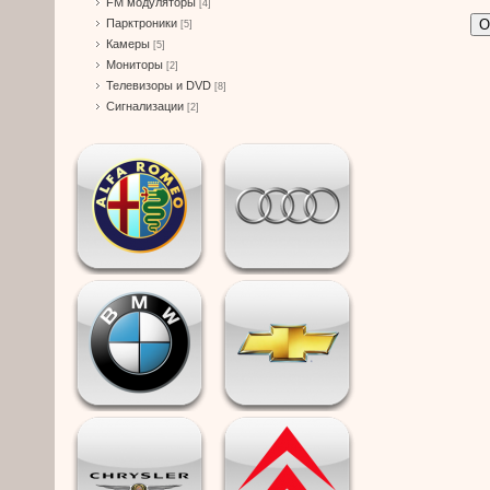
FM модуляторы
[4]
О
Парктроники
[5]
Камеры
[5]
Мониторы
[2]
Телевизоры и DVD
[8]
Сигнализации
[2]