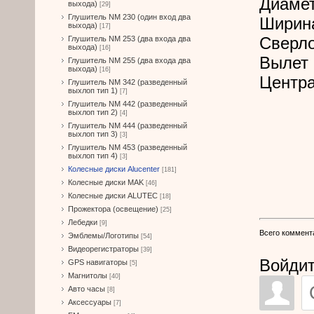
Диамет
выхода)
[29]
Глушитель NM 230 (один вход два
Ширин
выхода)
[17]
Сверл
Глушитель NM 253 (два входа два
выхода)
[16]
Вылет 
Глушитель NM 255 (два входа два
выхода)
[16]
Центра
Глушитель NM 342 (разведенный
выхлоп тип 1)
[7]
Глушитель NM 442 (разведенный
выхлоп тип 2)
[4]
Глушитель NM 444 (разведенный
выхлоп тип 3)
[3]
Глушитель NM 453 (разведенный
выхлоп тип 4)
[3]
Колесные диски Alucenter
[181]
Колесные диски MAK
[46]
Колесные диски ALUTEC
[18]
Прожектора (освещение)
[25]
Лебедки
[9]
Всего коммент
Эмблемы/Логотипы
[54]
Видеорегистраторы
[39]
Войдит
GPS навигаторы
[5]
Магнитолы
[40]
Авто часы
[8]
Аксессуары
[7]