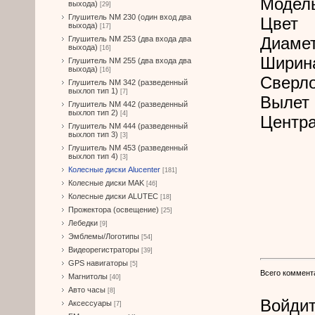
Модел
выхода)
[29]
Глушитель NM 230 (один вход два
Цвет
выхода)
[17]
Диамет
Глушитель NM 253 (два входа два
выхода)
[16]
Ширин
Глушитель NM 255 (два входа два
выхода)
[16]
Сверл
Глушитель NM 342 (разведенный
выхлоп тип 1)
[7]
Вылет 
Глушитель NM 442 (разведенный
выхлоп тип 2)
[4]
Центра
Глушитель NM 444 (разведенный
выхлоп тип 3)
[3]
Глушитель NM 453 (разведенный
выхлоп тип 4)
[3]
Колесные диски Alucenter
[181]
Колесные диски MAK
[46]
Колесные диски ALUTEC
[18]
Прожектора (освещение)
[25]
Лебедки
[9]
Эмблемы/Логотипы
[54]
Видеорегистраторы
[39]
GPS навигаторы
[5]
Всего коммент
Магнитолы
[40]
Авто часы
[8]
Войдит
Аксессуары
[7]