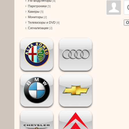
FM модуляторы
[4]
Парктроники
[5]
Камеры
[5]
Мониторы
[2]
О
Телевизоры и DVD
[8]
Сигнализации
[2]