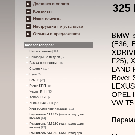
Доставка и оплата
325
Контакты
Наши клиенты
Инструкции по установке
BMW se
Отзывы и предложения
(E36, E
Каталог товаров:
XDRIVE
Наши клиенты
[284]
Накладки на педали
[34]
F25), 
Рамка-перевертыш
[6]
LAND R
Сиденья
[107]
Рули
[24]
Rover 
Ремни
[42]
LEXUS 
Ручки КПП
[68]
Чехлы КПП
[25]
OPEL I
Xenon, DRL
[2]
VW T5,
Универсальное
[52]
Универсальные насадки
[211]
Глушитель NM 142 (один вход один
Парам
выход)
[44]
Глушитель NM 130 (один вход один
выход)
[25]
Глушитель NM 242 (один вход два