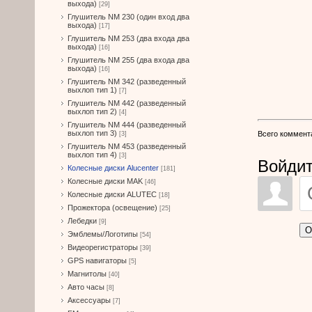
выхода)
[29]
Глушитель NM 230 (один вход два
выхода)
[17]
Глушитель NM 253 (два входа два
выхода)
[16]
Глушитель NM 255 (два входа два
выхода)
[16]
Глушитель NM 342 (разведенный
выхлоп тип 1)
[7]
Глушитель NM 442 (разведенный
выхлоп тип 2)
[4]
Глушитель NM 444 (разведенный
выхлоп тип 3)
Всего коммент
[3]
Глушитель NM 453 (разведенный
выхлоп тип 4)
[3]
Войдит
Колесные диски Alucenter
[181]
Колесные диски MAK
[46]
Колесные диски ALUTEC
[18]
Прожектора (освещение)
[25]
Лебедки
[9]
О
Эмблемы/Логотипы
[54]
Видеорегистраторы
[39]
GPS навигаторы
[5]
Магнитолы
[40]
Авто часы
[8]
Аксессуары
[7]