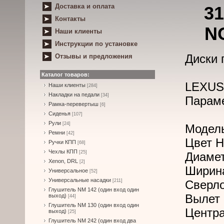
Доставка и оплата
31
Контакты
N
Наши клиенты
Инструкции по установке
Диски 
Отзывы и предложения
Каталог товаров:
LEXUS 
Наши клиенты
[284]
Накладки на педали
[34]
Парам
Рамка-перевертыш
[6]
Сиденья
[107]
Рули
[24]
Модель
Ремни
[42]
Цвет H
Ручки КПП
[68]
Чехлы КПП
[25]
Диамет
Xenon, DRL
[2]
Ширина
Универсальное
[52]
Универсальные насадки
[211]
Сверло
Глушитель NM 142 (один вход один
Вылет 
выход)
[44]
Глушитель NM 130 (один вход один
Центра
выход)
[25]
Глушитель NM 242 (один вход два