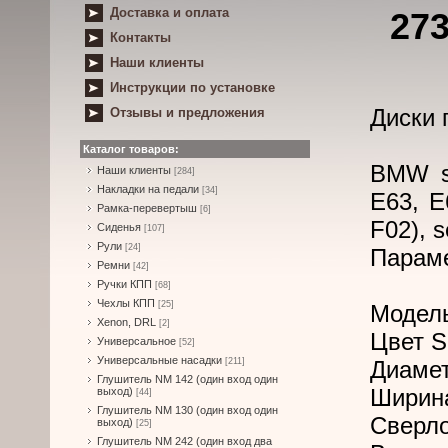
Доставка и оплата
273
Контакты
Наши клиенты
Инструкции по установке
Диски 
Отзывы и предложения
Каталог товаров:
BMW se
Наши клиенты
[284]
Накладки на педали
[34]
E63, E
Рамка-перевертыш
[6]
F02), s
Сиденья
[107]
Рули
[24]
Парам
Ремни
[42]
Ручки КПП
[68]
Чехлы КПП
[25]
Модел
Xenon, DRL
[2]
Цвет S
Универсальное
[52]
Универсальные насадки
[211]
Диамет
Глушитель NM 142 (один вход один
Ширина
выход)
[44]
Глушитель NM 130 (один вход один
Сверло
выход)
[25]
Глушитель NM 242 (один вход два