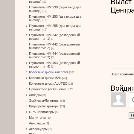
Вылет 
выхода)
[29]
Глушитель NM 230 (один вход два
Центра
выхода)
[17]
Глушитель NM 253 (два входа два
выхода)
[16]
Глушитель NM 255 (два входа два
выхода)
[16]
Глушитель NM 342 (разведенный
выхлоп тип 1)
[7]
Глушитель NM 442 (разведенный
выхлоп тип 2)
[4]
Глушитель NM 444 (разведенный
выхлоп тип 3)
[3]
Глушитель NM 453 (разведенный
выхлоп тип 4)
[3]
Колесные диски Alucenter
[181]
Всего коммент
Колесные диски MAK
[46]
Колесные диски ALUTEC
[18]
Войдит
Прожектора (освещение)
[25]
Лебедки
[9]
Эмблемы/Логотипы
[54]
Видеорегистраторы
[39]
GPS навигаторы
[5]
О
Магнитолы
[40]
Авто часы
[8]
Аксессуары
[7]