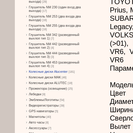
TOYOTA
выхода)
[29]
Глушитель NM 230 (один вход два
Prius, 
выхода)
[17]
SUBARU
Глушитель NM 253 (два входа два
выхода)
[16]
Legacy
Глушитель NM 255 (два входа два
выхода)
[16]
VOLKS
Глушитель NM 342 (разведенный
выхлоп тип 1)
[7]
(>01),
Глушитель NM 442 (разведенный
выхлоп тип 2)
[4]
VR6, V
Глушитель NM 444 (разведенный
выхлоп тип 3)
[3]
VR6
Глушитель NM 453 (разведенный
выхлоп тип 4)
Парам
[3]
Колесные диски Alucenter
[181]
Колесные диски MAK
[46]
Модел
Колесные диски ALUTEC
[18]
Прожектора (освещение)
[25]
Цвет
Лебедки
[9]
Диамет
Эмблемы/Логотипы
[54]
Видеорегистраторы
[39]
Ширин
GPS навигаторы
[5]
Сверл
Магнитолы
[40]
Авто часы
[8]
Вылет 
Аксессуары
[7]