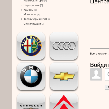
Центра
FM модуляторы
[4]
Парктроники
[5]
Камеры
[5]
Мониторы
[2]
Телевизоры и DVD
[8]
Сигнализации
[2]
Всего коммент
Войдит
О