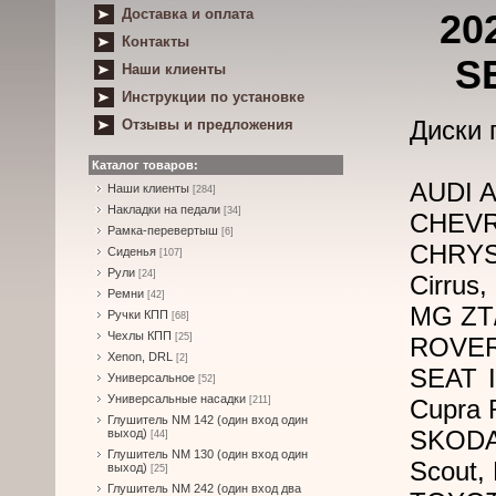
Доставка и оплата
20
Контакты
S
Наши клиенты
Инструкции по установке
Диски 
Отзывы и предложения
Каталог товаров:
AUDI A
Наши клиенты
[284]
Накладки на педали
[34]
CHEVR
Рамка-перевертыш
[6]
CHRYSL
Сиденья
[107]
Рули
[24]
Cirrus,
Ремни
[42]
MG ZT/
Ручки КПП
[68]
Чехлы КПП
[25]
ROVER 
Xenon, DRL
[2]
SEAT I
Универсальное
[52]
Универсальные насадки
[211]
Cupra R
Глушитель NM 142 (один вход один
SKODA
выход)
[44]
Глушитель NM 130 (один вход один
Scout, 
выход)
[25]
Глушитель NM 242 (один вход два