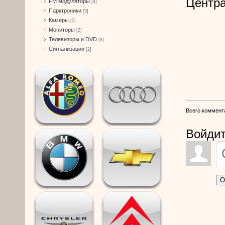
Центра
FM модуляторы
[4]
Парктроники
[5]
Камеры
[5]
Мониторы
[2]
Телевизоры и DVD
[8]
Сигнализации
[2]
Всего коммент
Войдит
О