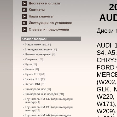
Доставка и оплата
2
Контакты
AUD
Наши клиенты
Инструкции по установке
Диски 
Отзывы и предложения
Каталог товаров:
AUDI 1
Наши клиенты
[284]
Накладки на педали
[34]
S4, A5,
Рамка-перевертыш
[6]
CHRYSL
Сиденья
[107]
Рули
[24]
FORD G
Ремни
[42]
MERCED
Ручки КПП
[68]
Чехлы КПП
[25]
(W202
Xenon, DRL
[2]
GLK, M
Универсальное
[52]
Универсальные насадки
[211]
W220,
Глушитель NM 142 (один вход один
W171)
выход)
[44]
Глушитель NM 130 (один вход один
W209),
выход)
[25]
Глушитель NM 242 (один вход два