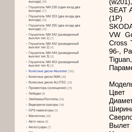
(w201)
выхода)
[29]
Глушитель NM 230 (один вход два
SEAT A
выхода)
[17]
(1P)
Глушитель NM 253 (два входа два
выхода)
[16]
SKODA 
Глушитель NM 255 (два входа два
выхода)
[16]
VW Gol
Глушитель NM 342 (разведенный
выхлоп тип 1)
[7]
Cross 
Глушитель NM 442 (разведенный
выхлоп тип 2)
[4]
96-, P
Глушитель NM 444 (разведенный
выхлоп тип 3)
[3]
Tiguan,
Глушитель NM 453 (разведенный
выхлоп тип 4)
Парам
[3]
Колесные диски Alucenter
[181]
Колесные диски MAK
[46]
Модел
Колесные диски ALUTEC
[18]
Прожектора (освещение)
[25]
Цвет
Лебедки
[9]
Диамет
Эмблемы/Логотипы
[54]
Видеорегистраторы
[39]
Ширин
GPS навигаторы
[5]
Сверл
Магнитолы
[40]
Авто часы
[8]
Вылет 
Аксессуары
[7]