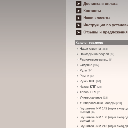
Доставка и оплата
Контакты
Наши клиенты
Инструкции по установ
Отзывы и предложения
Каталог товаров:
Наши клиенты
[284]
Накладки на педали
[34]
Рамка-перевертыш
[6]
Сиденья
[107]
Рули
[24]
Ремни
[42]
Ручки КПП
[68]
Чехлы КПП
[25]
Xenon, DRL
[2]
Универсальное
[52]
Универсальные насадки
[211]
Глушитель NM 142 (один вход о
выход)
[44]
Глушитель NM 130 (один вход о
выход)
[25]
Глушитель NM 242 (один вход д