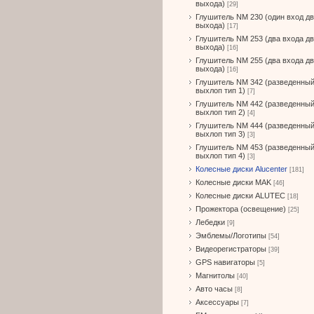
выхода)
[29]
Глушитель NM 230 (один вход д
выхода)
[17]
Глушитель NM 253 (два входа д
выхода)
[16]
Глушитель NM 255 (два входа д
выхода)
[16]
Глушитель NM 342 (разведенны
выхлоп тип 1)
[7]
Глушитель NM 442 (разведенны
выхлоп тип 2)
[4]
Глушитель NM 444 (разведенны
выхлоп тип 3)
[3]
Глушитель NM 453 (разведенны
выхлоп тип 4)
[3]
Колесные диски Alucenter
[181]
Колесные диски MAK
[46]
Колесные диски ALUTEC
[18]
Прожектора (освещение)
[25]
Лебедки
[9]
Эмблемы/Логотипы
[54]
Видеорегистраторы
[39]
GPS навигаторы
[5]
Магнитолы
[40]
Авто часы
[8]
Аксессуары
[7]