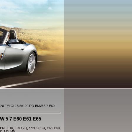
20 FELGI 18 5x120 DO BMW 5 7 E60
W 5 7 E60 E61 E65
1, F10, F07 GT), serii 6 (E24, E63, E64,
52), M3, M5