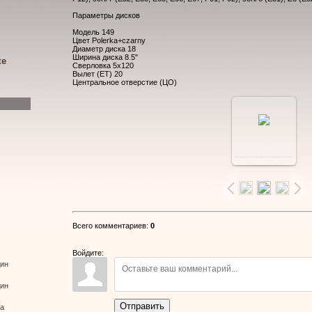
Параметры дисков
Модель 149
Цвет Polerka+czarny
Диаметр диска 18
Ширина диска 8.5"
ке
Сверловка 5x120
Вылет (ЕТ) 20
Центральное отверстие (ЦО)
В
реальном
размере
Всего комментариев
:
0
800x600
/
Войдите:
дин
148.0Kb
дин
Отправить
ва