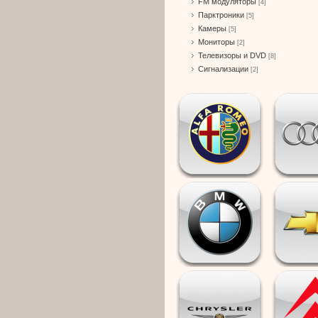
FM модуляторы
[4]
Парктроники
[5]
Камеры
[5]
Мониторы
[2]
Телевизоры и DVD
[8]
Сигнализации
[2]