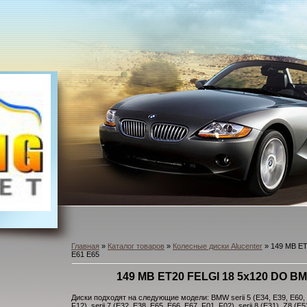
Главная
»
Каталог товаров
»
Колесные диски Alucenter
» 149 MB ET
E61 E65
149 MB ET20 FELGI 18 5x120 DO BM
Диски подходят на следующие модели: BMW serii 5 (E34, E39, E60, E6
F12), serii 7 (E32, E38, E65, E66, E67, F01, F02), serii 8 (E31), Z8 (E