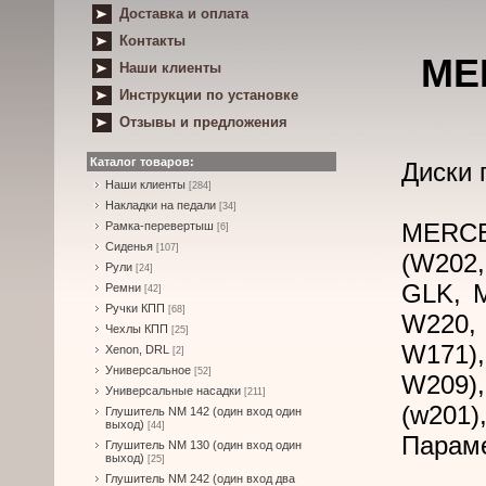
Доставка и оплата
Контакты
ME
Наши клиенты
Инструкции по установке
Отзывы и предложения
Каталог товаров:
Диски 
Наши клиенты
[284]
Накладки на педали
[34]
MERCED
Рамка-перевертыш
[6]
Сиденья
[107]
(W202
Рули
[24]
GLK, M
Ремни
[42]
Ручки КПП
[68]
W220,
Чехлы КПП
[25]
W171)
Xenon, DRL
[2]
Универсальное
[52]
W209),
Универсальные насадки
[211]
(w201)
Глушитель NM 142 (один вход один
выход)
[44]
Парам
Глушитель NM 130 (один вход один
выход)
[25]
Глушитель NM 242 (один вход два