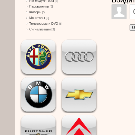
FM модуляторы
[4]
Парктроники
[5]
Камеры
[5]
Мониторы
[2]
Телевизоры и DVD
[8]
О
Сигнализации
[2]