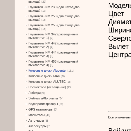
выхода)
[29]
Модел
Глушитель NM 230 (один вход два
выхода)
[17]
Цвет
Глушитель NM 253 (два входа два
выхода)
Диамет
[16]
Глушитель NM 255 (два входа два
Ширин
выхода)
[16]
Глушитель NM 342 (разведенный
Сверл
выхлоп тип 1)
[7]
Глушитель NM 442 (разведенный
Вылет 
выхлоп тип 2)
[4]
Глушитель NM 444 (разведенный
Центра
выхлоп тип 3)
[3]
Глушитель NM 453 (разведенный
выхлоп тип 4)
[3]
Колесные диски Alucenter
[181]
Колесные диски MAK
[46]
Колесные диски ALUTEC
[18]
Прожектора (освещение)
[25]
Лебедки
[9]
Эмблемы/Логотипы
[54]
Видеорегистраторы
[39]
GPS навигаторы
[5]
Магнитолы
[40]
Всего коммент
Авто часы
[8]
Аксессуары
[7]
Войдит