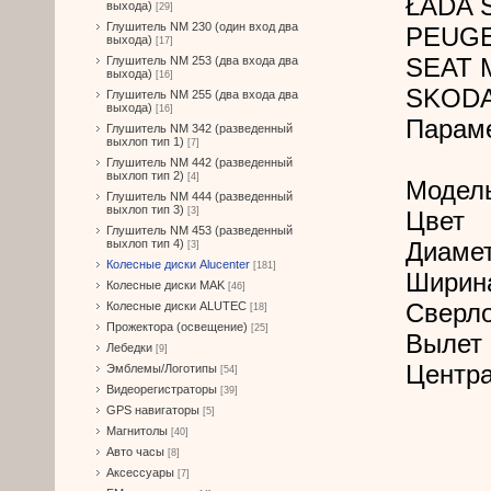
ŁADA S
выхода)
[29]
Глушитель NM 230 (один вход два
PEUGE
выхода)
[17]
SEAT Ma
Глушитель NM 253 (два входа два
выхода)
[16]
SKODA 
Глушитель NM 255 (два входа два
выхода)
[16]
Парам
Глушитель NM 342 (разведенный
выхлоп тип 1)
[7]
Глушитель NM 442 (разведенный
выхлоп тип 2)
[4]
Модел
Глушитель NM 444 (разведенный
выхлоп тип 3)
[3]
Цвет
Глушитель NM 453 (разведенный
выхлоп тип 4)
Диамет
[3]
Колесные диски Alucenter
[181]
Ширин
Колесные диски MAK
[46]
Сверл
Колесные диски ALUTEC
[18]
Прожектора (освещение)
[25]
Вылет 
Лебедки
[9]
Центра
Эмблемы/Логотипы
[54]
Видеорегистраторы
[39]
GPS навигаторы
[5]
Магнитолы
[40]
Авто часы
[8]
Аксессуары
[7]