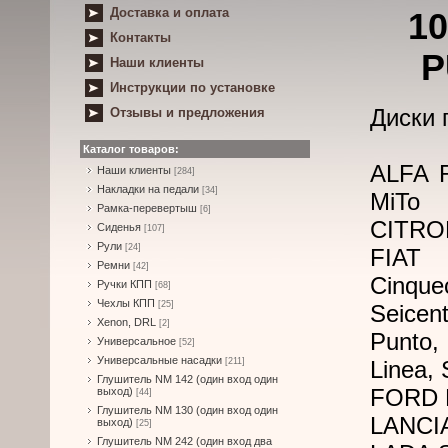
Доставка и оплата
10
Контакты
P
Наши клиенты
Инструкции по установке
Диски 
Отзывы и предложения
Каталог товаров:
ALFA R
Наши клиенты
[284]
Накладки на педали
[34]
MiTo
Рамка-перевертыш
[6]
CITRO
Сиденья
[107]
Рули
[24]
FIAT 
Ремни
[42]
Cinqu
Ручки КПП
[68]
Чехлы КПП
[25]
Seice
Xenon, DRL
[2]
Punto, 
Универсальное
[52]
Универсальные насадки
[211]
Linea, 
Глушитель NM 142 (один вход один
FORD K
выход)
[44]
Глушитель NM 130 (один вход один
LANCIA
выход)
[25]
Глушитель NM 242 (один вход два