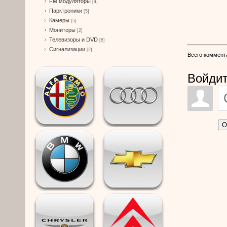
FM модуляторы
[4]
Парктроники
[5]
Камеры
[5]
Мониторы
[2]
Телевизоры и DVD
[8]
Сигнализации
[2]
Всего коммент
Войдит
О