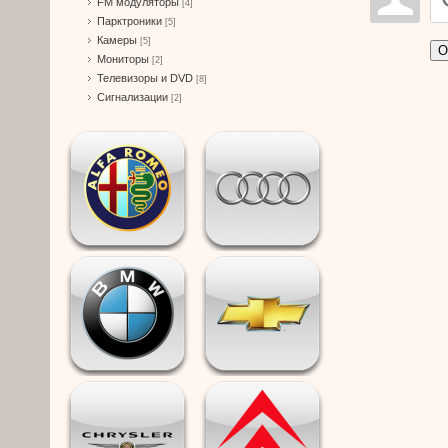
FM модуляторы
[4]
Парктроники
[5]
Камеры
[5]
О
Мониторы
[2]
Телевизоры и DVD
[8]
Сигнализации
[2]