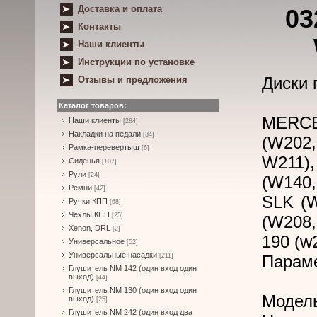
Доставка и оплата
03
Контакты
Наши клиенты
Инструкции по установке
Диски 
Отзывы и предложения
Каталог товаров:
MERCED
Наши клиенты
[284]
Накладки на педали
[34]
(W202
Рамка-перевертыш
[6]
W211),
Сиденья
[107]
Рули
[24]
(W140
Ремни
[42]
SLK (W
Ручки КПП
[68]
Чехлы КПП
[25]
(W208,
Xenon, DRL
[2]
190 (w
Универсальное
[52]
Универсальные насадки
[211]
Парам
Глушитель NM 142 (один вход один
выход)
[44]
Глушитель NM 130 (один вход один
Модел
выход)
[25]
Глушитель NM 242 (один вход два