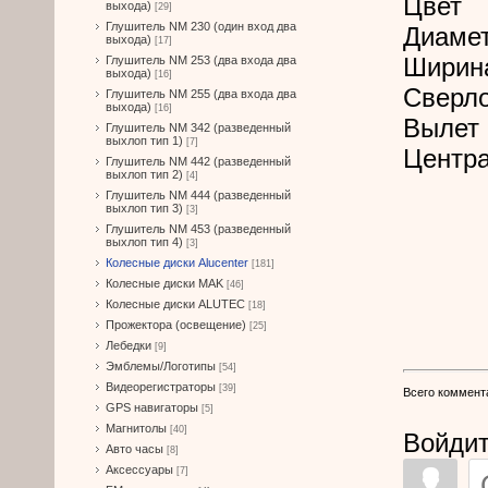
Цвет
выхода)
[29]
Глушитель NM 230 (один вход два
Диамет
выхода)
[17]
Ширин
Глушитель NM 253 (два входа два
выхода)
[16]
Сверл
Глушитель NM 255 (два входа два
выхода)
[16]
Вылет 
Глушитель NM 342 (разведенный
выхлоп тип 1)
[7]
Центра
Глушитель NM 442 (разведенный
выхлоп тип 2)
[4]
Глушитель NM 444 (разведенный
выхлоп тип 3)
[3]
Глушитель NM 453 (разведенный
выхлоп тип 4)
[3]
Колесные диски Alucenter
[181]
Колесные диски MAK
[46]
Колесные диски ALUTEC
[18]
Прожектора (освещение)
[25]
Лебедки
[9]
Эмблемы/Логотипы
[54]
Видеорегистраторы
[39]
Всего коммент
GPS навигаторы
[5]
Магнитолы
[40]
Войдит
Авто часы
[8]
Аксессуары
[7]