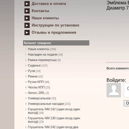
Эмблема B
Доставка и оплата
Диаметр 7
Контакты
Наши клиенты
Инструкции по установке
Отзывы и предложения
Каталог товаров:
Наши клиенты
[284]
Накладки на педали
[34]
Рамка-перевертыш
[6]
Сиденья
[107]
Всего коммент
Рули
[24]
Ремни
[42]
Войдите:
Ручки КПП
[68]
Чехлы КПП
[25]
Xenon, DRL
[2]
Универсальное
[52]
О
Универсальные насадки
[211]
Глушитель NM 142 (один вход один
выход)
[44]
Глушитель NM 130 (один вход один
выход)
[25]
Глушитель NM 242 (один вход два